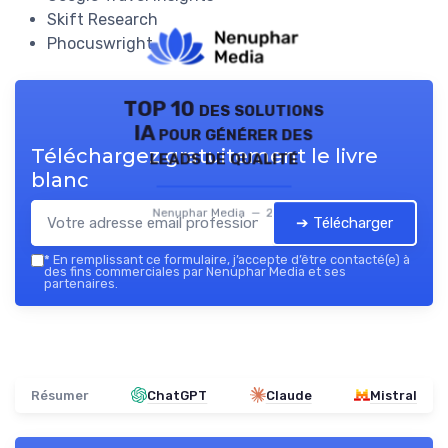
Skift Research
Phocuswright
TOP 10 des solutions
IA pour générer des
Téléchargez gratuitement le livre
leads de qualité
blanc
Nenuphar Media — 2026
➔ Télécharger
*
En remplissant ce formulaire, j’accepte d’être contacté(e) à
des fins commerciales par Nenuphar Media et ses
partenaires.
Résumer
ChatGPT
Claude
Mistral