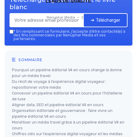
leads de qualité
blanc
Nenuphar Media — 2026
➔ Télécharger
*
En remplissant ce formulaire, j’accepte d’être contacté(e) à
des fins commerciales par Nenuphar Media et ses
partenaires.
SOMMAIRE
Pourquoi un pipeline éditorial V4 en cours change la donne
pour un média travel
Du récit de voyage à l’expérience digital voyageur :
repositionner votre média
Concevoir un pipeline éditorial V4 en cours pour l’hôtellerie
de luxe
Aligner data, SEO et pipeline éditorial V4 en cours
Organisation éditoriale et gouvernance : faire vivre un
pipeline éditorial V4 en cours
Monétiser un média travel grâce à un pipeline éditorial V4 en
cours
Chiffres clés sur l’expérience digital voyageur et les médias