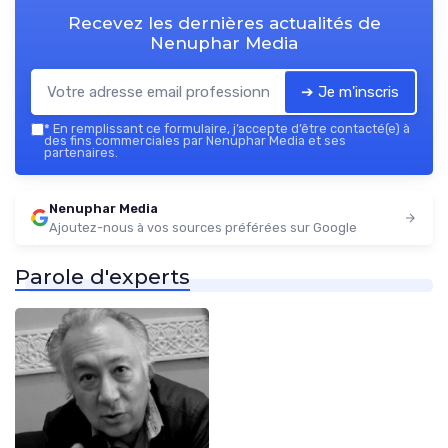
Recevez les dernières actualités de
Nenuphar Media
➔ Je m'inscris
*
En remplissant ce formulaire, j’accepte d’être contacté(e) à
des fins commerciales par Nenuphar Media et ses
partenaires.
Nenuphar Media
Ajoutez-nous à vos sources préférées sur Google
Parole d'experts