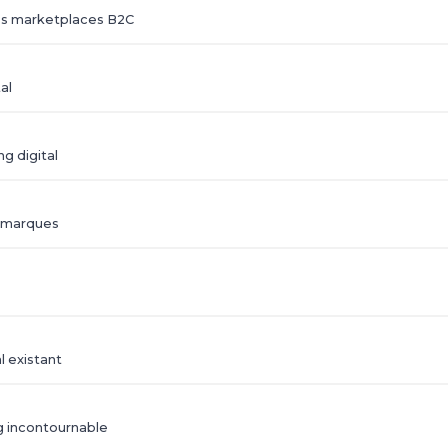
es marketplaces B2C
al
g digital
s marques
l existant
ng incontournable