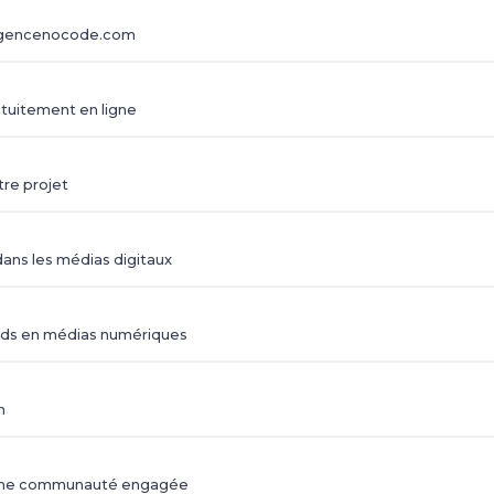
'agencenocode.com
atuitement en ligne
tre projet
ans les médias digitaux
 leads en médias numériques
n
re une communauté engagée