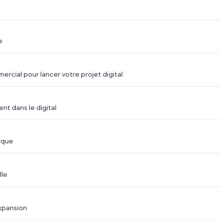
e
rcial pour lancer votre projet digital
t dans le digital
rque
lle
expansion