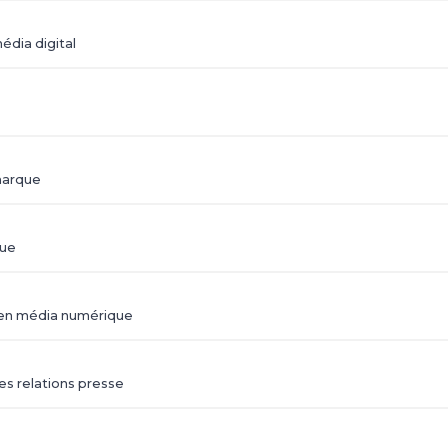
édia digital
marque
que
ads en média numérique
es relations presse