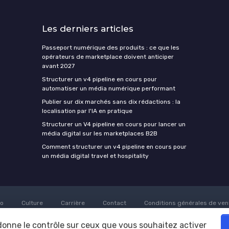
Les derniers articles
Passeport numérique des produits : ce que les
opérateurs de marketplace doivent anticiper
avant 2027
Structurer un v4 pipeline en cours pour
automatiser un média numérique performant
Publier sur dix marchés sans dix rédactions : la
localisation par l'IA en pratique
Structurer un V4 pipeline en cours pour lancer un
média digital sur les marketplaces B2B
Comment structurer un v4 pipeline en cours pour
un média digital travel et hospitality
to
Culture
Carrière
Contact
Conditions générales de ven
Nenuphar Media
Soumettre un communiqué de presse
 donne le contrôle sur ceux que vous souhaitez activer
© Nenuphar Media 2026