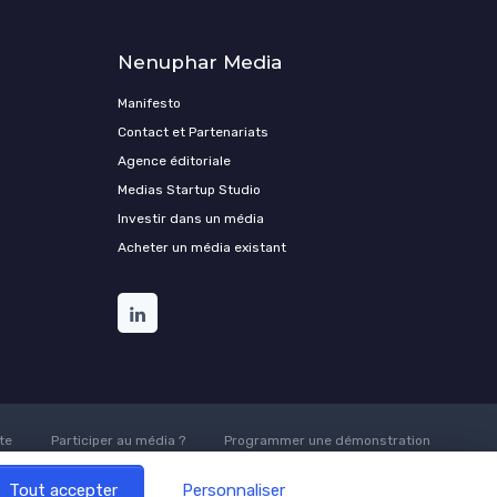
Nenuphar Media
Manifesto
Contact et Partenariats
Agence éditoriale
Medias Startup Studio
Investir dans un média
Acheter un média existant
te
Participer au média ?
Programmer une démonstration
Tout accepter
Personnaliser