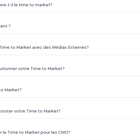
ne-t-il le time to market?
ient ?
Time to Market avec des Médias Externes?
lutionner votre Time to Market?
 to Market?
ooster votre Time to Market?
 le Time to Market pour les CMO?