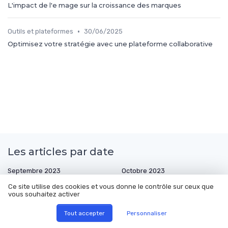
L'impact de l'e mage sur la croissance des marques
•
Outils et plateformes
30/06/2025
Optimisez votre stratégie avec une plateforme collaborative
Les articles par date
Septembre 2023
Octobre 2023
Novembre 2023
Décembre 2023
Ce site utilise des cookies et vous donne le contrôle sur ceux que
vous souhaitez activer
Janvier 2024
Février 2024
Mars 2024
Avril 2024
Tout accepter
Personnaliser
Mai 2024
Juillet 2024