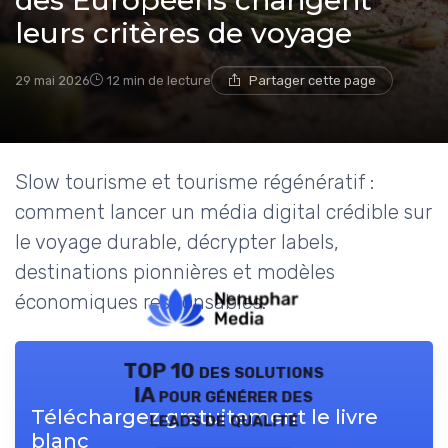
des Européens changent
leurs critères de voyage
29 mai 2026
12 min de lecture
Partager cette page
Slow tourisme et tourisme régénératif :
comment lancer un média digital crédible sur
le voyage durable, décrypter labels,
destinations pionnières et modèles
économiques responsables.
TOP 10 des solutions
IA pour générer des
Téléchargez gratuitement le livre
leads de qualité
blanc