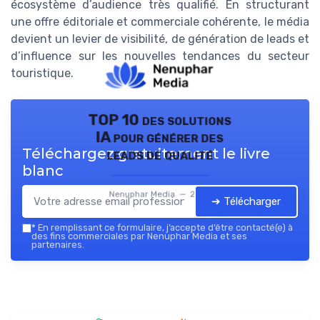
écosystème d’audience très qualifié. En structurant
une offre éditoriale et commerciale cohérente, le média
devient un levier de visibilité, de génération de leads et
d’influence sur les nouvelles tendances du secteur
touristique.
TOP 10 des solutions
IA pour générer des
Téléchargez gratuitement le livre
leads de qualité
blanc
Nenuphar Media — 2026
➔ Télécharger
*
En remplissant ce formulaire, j’accepte d’être contacté(e) à
des fins commerciales par Nenuphar Media et ses
partenaires.