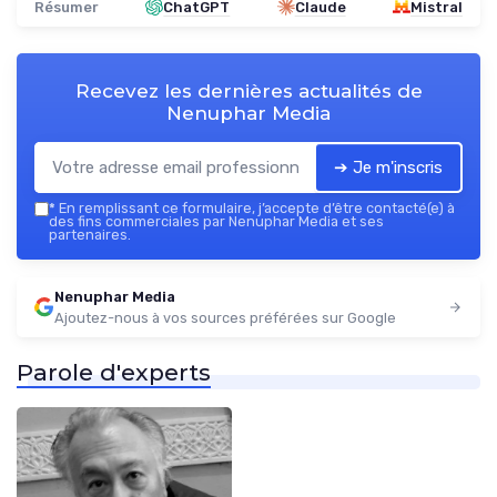
Résumer
ChatGPT
Claude
Mistral
Recevez les dernières actualités de
Nenuphar Media
➔ Je m'inscris
*
En remplissant ce formulaire, j’accepte d’être contacté(e) à
des fins commerciales par Nenuphar Media et ses
partenaires.
Nenuphar Media
Ajoutez-nous à vos sources préférées sur Google
Parole d'experts