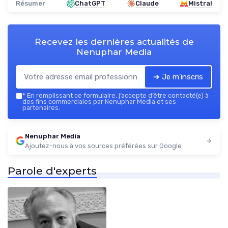
Résumer
ChatGPT
Claude
Mistral
Recevez les dernières actualités de
Nenuphar Media
➔ Je m'inscris
*
En remplissant ce formulaire, j’accepte d’être contacté(e) à
des fins commerciales par Nenuphar Media et ses
partenaires.
Nenuphar Media
Ajoutez-nous à vos sources préférées sur Google
Parole d'experts