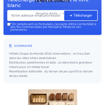
leads de qualité
blanc
Nenuphar Media — 2026
➔ Télécharger
*
En remplissant ce formulaire, j’accepte d’être contacté(e) à
des fins commerciales par Nenuphar Media et ses
partenaires.
SOMMAIRE
Hôtels Coupe du Monde 2026 réservations : un trou d’air
dans les villes hôtes américaines
Distribution, plateformes et data : un laboratoire grandeur
nature pour un média travel
Monétisation éditoriale : du terrain de jeu sportif au terrain
de jeu média