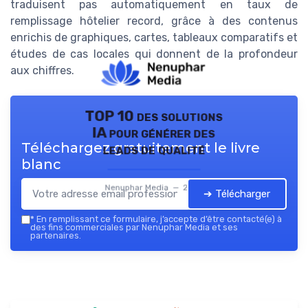
traduisent pas automatiquement en taux de
remplissage hôtelier record, grâce à des contenus
enrichis de graphiques, cartes, tableaux comparatifs et
études de cas locales qui donnent de la profondeur
aux chiffres.
TOP 10 des solutions
IA pour générer des
Téléchargez gratuitement le livre
leads de qualité
blanc
Nenuphar Media — 2026
➔ Télécharger
*
En remplissant ce formulaire, j’accepte d’être contacté(e) à
des fins commerciales par Nenuphar Media et ses
partenaires.