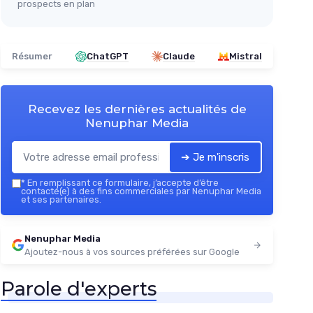
prospects en plan
Résumer
ChatGPT
Claude
Mistral
Recevez les dernières actualités de
Nenuphar Media
➔ Je m'inscris
*
En remplissant ce formulaire, j’accepte d’être
contacté(e) à des fins commerciales par Nenuphar Media
et ses partenaires.
Nenuphar Media
Ajoutez-nous à vos sources préférées sur Google
Parole d'experts