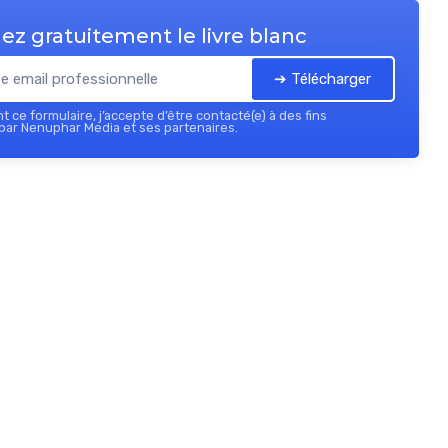
ez gratuitement le livre blanc
➔ Télécharger
 ce formulaire, j’accepte d’être contacté(e) à des fins
par Nenuphar Media et ses partenaires.