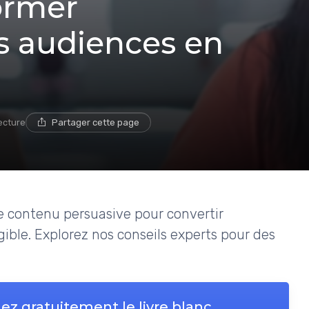
ormer
s audiences en
ecture
Partager cette page
 contenu persuasive pour convertir
ble. Explorez nos conseils experts pour des
ez gratuitement le livre blanc