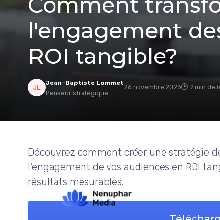
Comment transf
l'engagement de
ROI tangible?
Jean-Baptiste Lommet
26 novembre 2023
2 min de l
Penseur stratégique
Découvrez comment créer une stratégie de
l'engagement de vos audiences en ROI tangi
résultats mesurables.
Télécharg