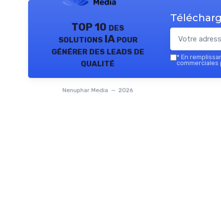
Télécharg
TOP 10 des
solutions IA pour
générer des leads de
*
En remplissant
qualité
commerciales 
Nenuphar Media — 2026