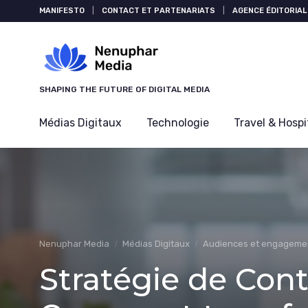
Panneau de gestion des cookies
MANIFESTO
|
CONTACT ET PARTENARIATS
|
AGENCE ÉDITORIAL
SHAPING THE FUTURE OF DIGITAL MEDIA
Médias Digitaux
Technologie
Travel & Hospi
Nenuphar Media
Médias Digitaux
Audiences et engageme
Stratégie de Cont