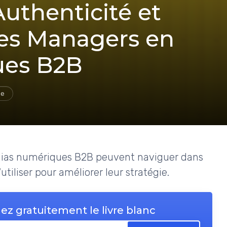
uthenticité et
les Managers en
ues B2B
ge
as numériques B2B peuvent naviguer dans
utiliser pour améliorer leur stratégie.
ez gratuitement le livre blanc