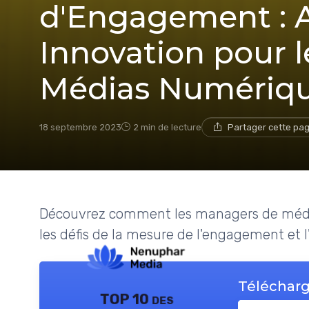
d'Engagement : A
Innovation pour 
Médias Numériq
18 septembre 2023
2 min de lecture
Partager cette pa
Découvrez comment les managers de médi
les défis de la mesure de l'engagement et l'
Télécharg
TOP 10 des