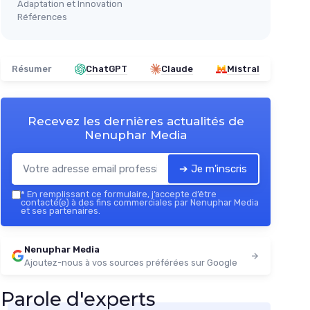
Adaptation et Innovation
Références
Résumer
ChatGPT
Claude
Mistral
Recevez les dernières actualités de
Nenuphar Media
➔ Je m'inscris
*
En remplissant ce formulaire, j’accepte d’être
contacté(e) à des fins commerciales par Nenuphar Media
et ses partenaires.
Nenuphar Media
Ajoutez-nous à vos sources préférées sur Google
Parole d'experts