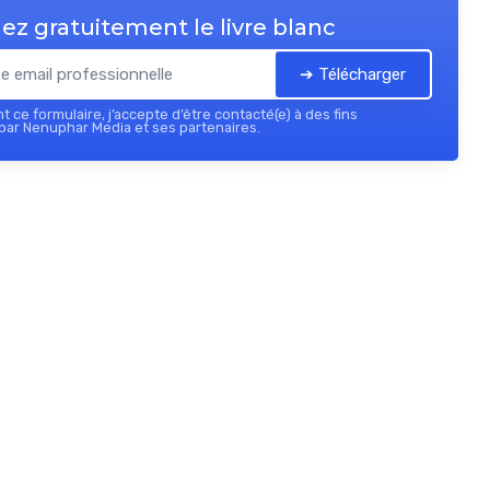
ez gratuitement le livre blanc
➔ Télécharger
 ce formulaire, j’accepte d’être contacté(e) à des fins
par Nenuphar Media et ses partenaires.