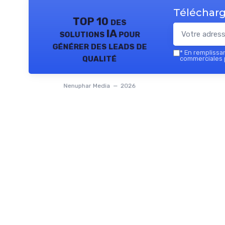
Télécharg
TOP 10 des
solutions IA pour
générer des leads de
*
En remplissant
qualité
commerciales 
Nenuphar Media — 2026