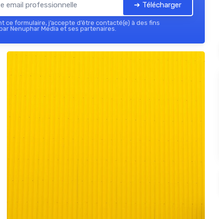
➔ Télécharger
 ce formulaire, j’accepte d’être contacté(e) à des fins
par Nenuphar Media et ses partenaires.