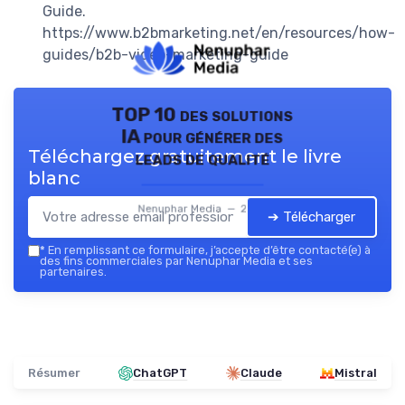
Guide.
https://www.b2bmarketing.net/en/resources/how-
guides/b2b-video-marketing-guide
TOP 10 des solutions
IA pour générer des
Téléchargez gratuitement le livre
leads de qualité
blanc
Nenuphar Media — 2026
➔ Télécharger
*
En remplissant ce formulaire, j’accepte d’être contacté(e) à
des fins commerciales par Nenuphar Media et ses
partenaires.
Résumer
ChatGPT
Claude
Mistral