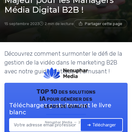
Majeur pour les Managers
Média Digital B2B !
15 septembre 2023
2 min de lecture
Partager cette page
Découvrez comment surmonter le défi de la
gestion de la vidéo dans le marketing B2B
avec notre guide pratique et amusant !
TOP 10 des solutions
IA pour générer des
Téléchargez gratuitement le livre
leads de qualité
blanc
Nenuphar Media — 2026
➔ Télécharger