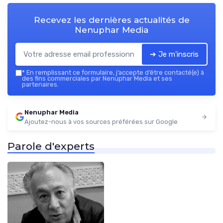
Recevez les dernières actualités de
Nenuphar Media
➔ Je m'inscris
*
En remplissant ce formulaire, j’accepte d’être contacté(e) à
des fins commerciales par Nenuphar Media et ses
partenaires.
Nenuphar Media
Ajoutez-nous à vos sources préférées sur Google
Parole d'experts