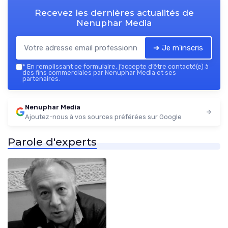
Recevez les dernières actualités de
Nenuphar Media
➔ Je m'inscris
*
En remplissant ce formulaire, j’accepte d’être contacté(e) à
des fins commerciales par Nenuphar Media et ses
partenaires.
Nenuphar Media
Ajoutez-nous à vos sources préférées sur Google
Parole d'experts