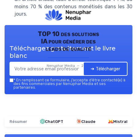
moins 70 % des contenus monétisés dans les 30
jours.
TOP 10 des solutions
IA pour générer des
Téléchargez gratuitement le livre
leads de qualité
blanc
Nenuphar Media — 2026
➔ Télécharger
*
En remplissant ce formulaire, j’accepte d’être contacté(e) à
des fins commerciales par Nenuphar Media et ses
partenaires.
Résumer
ChatGPT
Claude
Mistral