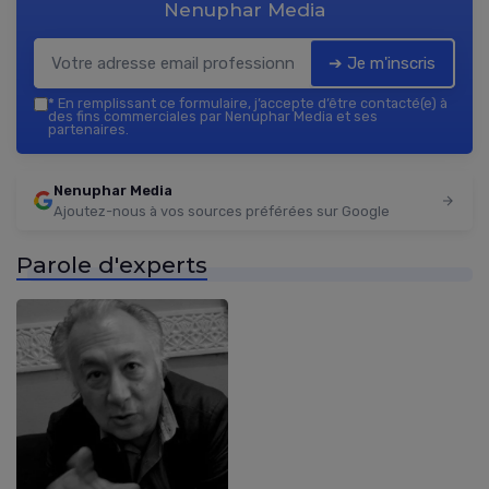
Nenuphar Media
➔ Je m'inscris
*
En remplissant ce formulaire, j’accepte d’être contacté(e) à
des fins commerciales par Nenuphar Media et ses
partenaires.
Nenuphar Media
Ajoutez-nous à vos sources préférées sur Google
Parole d'experts