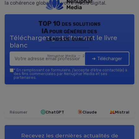
la cohérence globale de votre média digital.
TOP 10 des solutions
IA pour générer des
Téléchargez gratuitement le livre
leads de qualité
blanc
Nenuphar Media — 2026
➔ Télécharger
*
En remplissant ce formulaire, j’accepte d’être contacté(e) à
des fins commerciales par Nenuphar Media et ses
partenaires.
Résumer
ChatGPT
Claude
Mistral
Recevez les dernières actualités de