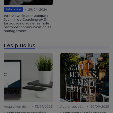
•
28/04/2026
Interview
Interview de Jean Jacques
Jeannin de Coaching by JJ :
Le pouvoir d’agir ensemble :
renforcer communication et
management
Les plus lus
•
•
Acquisition de médias
13/07/2025
Audiences et engagement
20/09/2025
Optimiser votre stratégie
Comprendre la pénétration