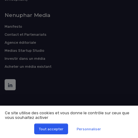
Nenuphar Media
Manifesto
Contact et Partenariats
Agence éditoriale
Medias Startup Studio
Investir dans un média
Acheter un média existant
Ce site utilise des cookies et vous donne le contrôle sur ceux que
vous souhaitez activer
Mentions légales
Politique de confidentialité
Manifesto
Culture
Carrière
Contact
Conditions générales de
Tout accepter
Personnaliser
vente
Participer au média ?
Programmer une démonstration
Nenuphar Media
Soumettre un communiqué de presse