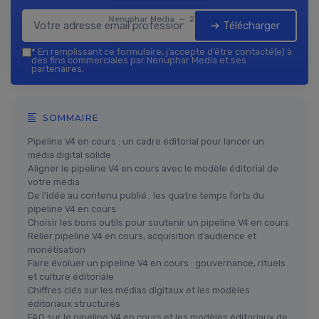
Nenuphar Media — 2026
➔ Télécharger
*
En remplissant ce formulaire, j’accepte d’être contacté(e) à
des fins commerciales par Nenuphar Media et ses
partenaires.
SOMMAIRE
Pipeline V4 en cours : un cadre éditorial pour lancer un
média digital solide
Aligner le pipeline V4 en cours avec le modèle éditorial de
votre média
De l’idée au contenu publié : les quatre temps forts du
pipeline V4 en cours
Choisir les bons outils pour soutenir un pipeline V4 en cours
Relier pipeline V4 en cours, acquisition d’audience et
monétisation
Faire évoluer un pipeline V4 en cours : gouvernance, rituels
et culture éditoriale
Chiffres clés sur les médias digitaux et les modèles
éditoriaux structurés
FAQ sur le pipeline V4 en cours et les modèles éditoriaux de