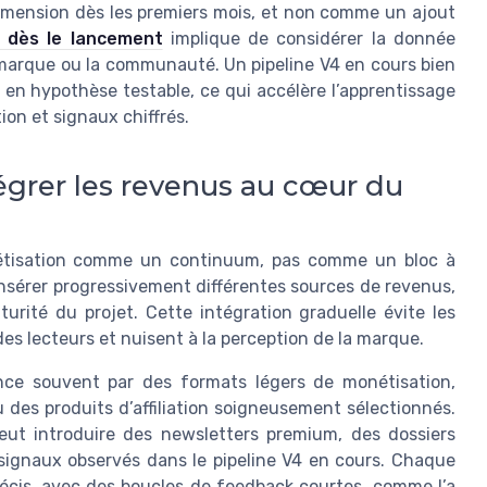
dimension dès les premiers mois, et non comme un ajout
e dès le lancement
implique de considérer la donnée
marque ou la communauté. Un pipeline V4 en cours bien
en hypothèse testable, ce qui accélère l’apprentissage
tion et signaux chiffrés.
tégrer les revenus au cœur du
nétisation comme un continuum, pas comme un bloc à
’insérer progressivement différentes sources de revenus,
turité du projet. Cette intégration graduelle évite les
es lecteurs et nuisent à la perception de la marque.
nce souvent par des formats légers de monétisation,
des produits d’affiliation soigneusement sélectionnés.
eut introduire des newsletters premium, des dossiers
 signaux observés dans le pipeline V4 en cours. Chaque
écis, avec des boucles de feedback courtes, comme l’a