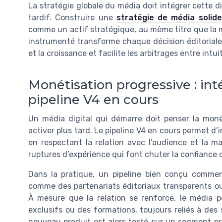
La stratégie globale du média doit intégrer cette 
tardif. Construire une
stratégie de média solid
comme un actif stratégique, au même titre que la 
instrumenté transforme chaque décision éditoriale 
et la croissance et facilite les arbitrages entre intui
Monétisation progressive : in
pipeline V4 en cours
Un média digital qui démarre doit penser la mo
activer plus tard. Le pipeline V4 en cours permet d
en respectant la relation avec l’audience et la ma
ruptures d’expérience qui font chuter la confiance d
Dans la pratique, un pipeline bien conçu comme
comme des partenariats éditoriaux transparents ou 
À mesure que la relation se renforce, le média p
exclusifs ou des formations, toujours reliés à des
nouveau produit est alors testé sur un segment pr