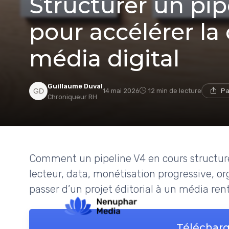
Structurer un pip
pour accélérer la
média digital
Guillaume Duval
14 mai 2026
12 min de lecture
Pa
Chroniqueur RH
Comment un pipeline V4 en cours structure 
lecteur, data, monétisation progressive, or
passer d’un projet éditorial à un média ren
Télécharg