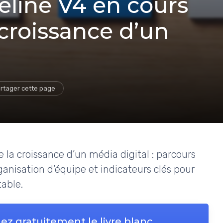
eline V4 en cours
 croissance d’un
rtager cette page
la croissance d’un média digital : parcours
ganisation d’équipe et indicateurs clés pour
table.
ez gratuitement le livre blanc