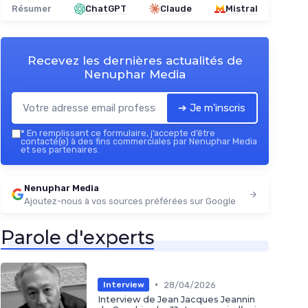
Résumer
ChatGPT
Claude
Mistral
Recevez les dernières actualités de
Nenuphar Media
➔ Je m'inscris
*
En remplissant ce formulaire, j’accepte d’être
contacté(e) à des fins commerciales par Nenuphar Media
et ses partenaires.
Nenuphar Media
Ajoutez-nous à vos sources préférées sur Google
Parole d'experts
•
28/04/2026
Interview
Interview de Jean Jacques Jeannin