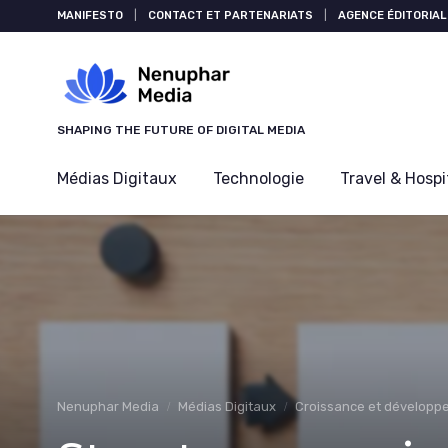
Panneau de gestion des cookies
MANIFESTO
|
CONTACT ET PARTENARIATS
|
AGENCE ÉDITORIAL
SHAPING THE FUTURE OF DIGITAL MEDIA
Médias Digitaux
Technologie
Travel & Hospi
Nenuphar Media
Médias Digitaux
Croissance et développ