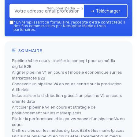
Nenuphar Media — 2026
➔ Télécharger
*
En remplissant ce formulaire, j’accepte d’être contacté(e) à
des fins commerciales par Nenuphar Media et ses
partenaires.
SOMMAIRE
Pipeline V4 en cours : clarifier le concept pour un média
digital B2B
Aligner pipeline V4 en cours et modèle économique sur les
marketplaces B2B
Concevoir un pipeline V4 en cours centré sur la production
éditoriale
Industrialiser la distribution grâce à un pipeline V4 en cours
orienté data
Articuler pipeline V4 en cours et stratégie de
positionnement sur les marketplaces
Piloter la performance et la gouvernance d’un pipeline V4 en
cours
Chiffres clés sur les médias digitaux B2B et les marketplaces
FAQ sur le pipeline V4 en cours et le lancement d’un média