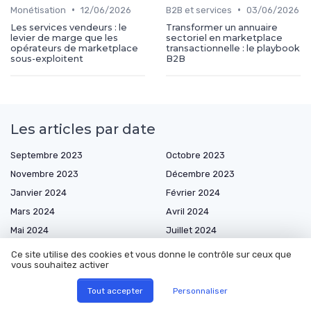
•
•
Monétisation
12/06/2026
B2B et services
03/06/2026
Les services vendeurs : le
Transformer un annuaire
levier de marge que les
sectoriel en marketplace
opérateurs de marketplace
transactionnelle : le playbook
sous-exploitent
B2B
Les articles par date
Septembre 2023
Octobre 2023
Novembre 2023
Décembre 2023
Janvier 2024
Février 2024
Mars 2024
Avril 2024
Mai 2024
Juillet 2024
Août 2024
Septembre 2024
Ce site utilise des cookies et vous donne le contrôle sur ceux que
vous souhaitez activer
Octobre 2024
Novembre 2024
Décembre 2024
Janvier 2025
Tout accepter
Personnaliser
Février 2025
Mars 2025