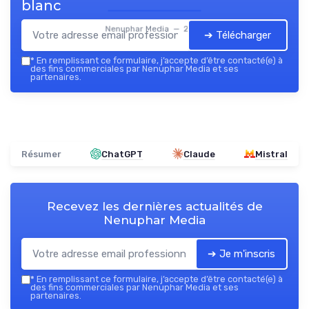
blanc
Nenuphar Media — 2026
➔ Télécharger
*
En remplissant ce formulaire, j’accepte d’être contacté(e) à
des fins commerciales par Nenuphar Media et ses
partenaires.
Résumer
ChatGPT
Claude
Mistral
Recevez les dernières actualités de
Nenuphar Media
➔ Je m'inscris
*
En remplissant ce formulaire, j’accepte d’être contacté(e) à
des fins commerciales par Nenuphar Media et ses
partenaires.