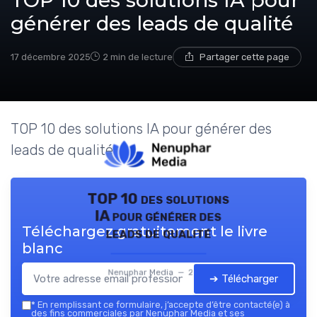
TOP 10 des solutions IA pour
générer des leads de qualité
17 décembre 2025
2 min de lecture
Partager cette page
TOP 10 des solutions IA pour générer des
leads de qualité
TOP 10 des solutions
IA pour générer des
Téléchargez gratuitement le livre
leads de qualité
blanc
Nenuphar Media — 2026
➔ Télécharger
*
En remplissant ce formulaire, j’accepte d’être contacté(e) à
des fins commerciales par Nenuphar Media et ses