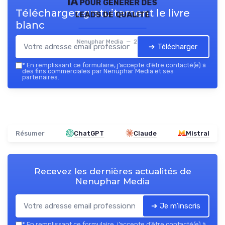
IA pour générer des
Téléchargez gratuitement le livre
leads de qualité
blanc
Nenuphar Media — 2026
➔ Télécharger
*
En remplissant ce formulaire, j’accepte d’être contacté(e) à
des fins commerciales par Nenuphar Media et ses
partenaires.
Résumer
ChatGPT
Claude
Mistral
Recevez les dernières actualités de
Nenuphar Media
➔ Je m'inscris
*
En remplissant ce formulaire, j’accepte d’être contacté(e) à