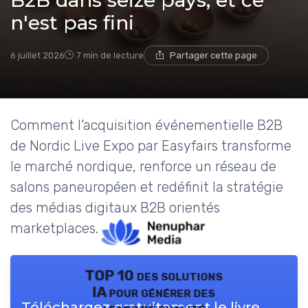
B2B dans seize pays, et ce
n'est pas fini
6 juillet 2026
7 min de lecture
Partager cette page
Comment l’acquisition événementielle B2B
de Nordic Live Expo par Easyfairs transforme
le marché nordique, renforce un réseau de
salons paneuropéen et redéfinit la stratégie
des médias digitaux B2B orientés
marketplaces.
TOP 10 des solutions
IA pour générer des
Téléchargez gratuitement le livre