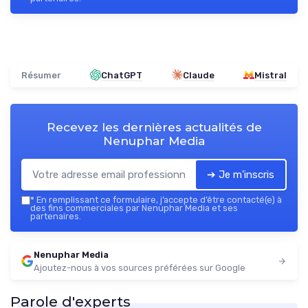
Résumer
ChatGPT
Claude
Mistral
Recevez les dernières actualités de
Nenuphar Media
➔ Je m'inscris
*
En remplissant ce formulaire, j’accepte d’être contacté(e) à
des fins commerciales par Nenuphar Media et ses
partenaires.
Nenuphar Media
Ajoutez-nous à vos sources préférées sur Google
Parole d'experts