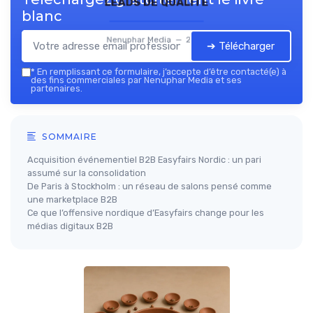
leads de qualité
blanc
Nenuphar Media — 2026
➔ Télécharger
*
En remplissant ce formulaire, j’accepte d’être contacté(e) à
des fins commerciales par Nenuphar Media et ses
partenaires.
SOMMAIRE
Acquisition événementiel B2B Easyfairs Nordic : un pari
assumé sur la consolidation
De Paris à Stockholm : un réseau de salons pensé comme
une marketplace B2B
Ce que l’offensive nordique d’Easyfairs change pour les
médias digitaux B2B