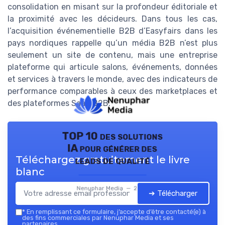
consolidation en misant sur la profondeur éditoriale et
la proximité avec les décideurs. Dans tous les cas,
l’acquisition événementielle B2B d’Easyfairs dans les
pays nordiques rappelle qu’un média B2B n’est plus
seulement un site de contenu, mais une entreprise
plateforme qui articule salons, événements, données
et services à travers le monde, avec des indicateurs de
performance comparables à ceux des marketplaces et
des plateformes SaaS B2B.
TOP 10 des solutions
IA pour générer des
Téléchargez gratuitement le livre
leads de qualité
blanc
Nenuphar Media — 2026
➔ Télécharger
*
En remplissant ce formulaire, j’accepte d’être contacté(e) à
des fins commerciales par Nenuphar Media et ses
partenaires.