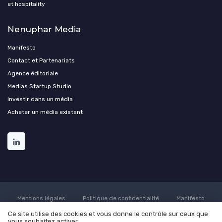
et hospitality
Nenuphar Media
Manifesto
Contact et Partenariats
Agence éditoriale
Medias Startup Studio
Investir dans un média
Acheter un média existant
Mentions légales
Politique de confidentialité
Manifesto
Culture
Carrière
Contact
Conditions générales de
Ce site utilise des cookies et vous donne le contrôle sur ceux que
vente
Participer au média ?
Programmer une démonstration
vous souhaitez activer