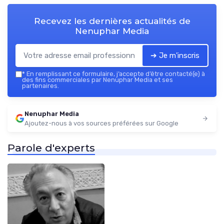
Recevez les dernières actualités de
Nenuphar Media
➔ Je m'inscris
*
En remplissant ce formulaire, j’accepte d’être contacté(e) à
des fins commerciales par Nenuphar Media et ses
partenaires.
Nenuphar Media
Ajoutez-nous à vos sources préférées sur Google
Parole d'experts