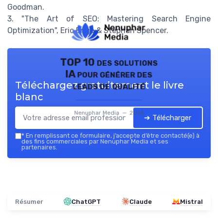
Goodman.
3. "The Art of SEO: Mastering Search Engine
Optimization", Eric Enge & Stephan Spencer.
TOP 10 des solutions
IA pour générer des
Téléchargez gratuitement le livre
leads de qualité
blanc
Nenuphar Media — 2026
➔ Télécharger
*
En remplissant ce formulaire, j’accepte d’être contacté(e) à
des fins commerciales par Nenuphar Media et ses
partenaires.
Résumer
ChatGPT
Claude
Mistral