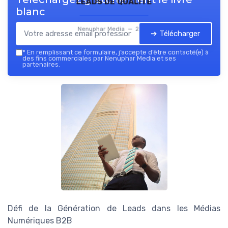
leads de qualité
blanc
Nenuphar Media — 2026
➔ Télécharger
*
En remplissant ce formulaire, j’accepte d’être contacté(e) à
des fins commerciales par Nenuphar Media et ses
partenaires.
Défi de la Génération de Leads dans les Médias
Numériques B2B