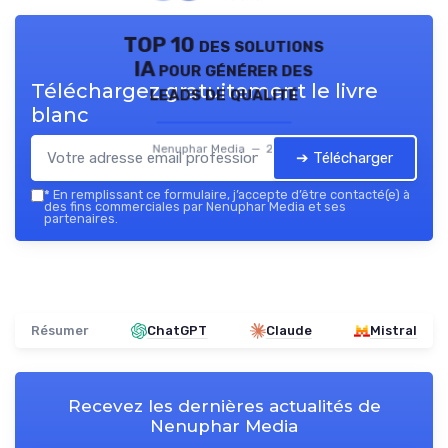
TOP 10 des solutions
IA pour générer des
Téléchargez gratuitement le livre
leads de qualité
blanc
Nenuphar Media — 2026
➔ Télécharger
*
En remplissant ce formulaire, j’accepte d’être contacté(e) à
des fins commerciales par Nenuphar Media et ses
partenaires.
Résumer
ChatGPT
Claude
Mistral
Recevez les dernières actualités de
Nenuphar Media