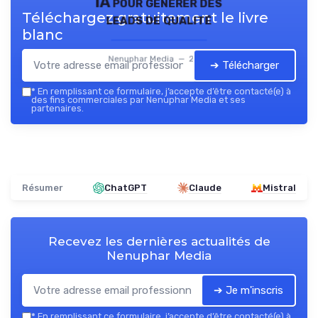
IA pour générer des
Téléchargez gratuitement le livre
leads de qualité
blanc
Nenuphar Media — 2026
➔ Télécharger
*
En remplissant ce formulaire, j’accepte d’être contacté(e) à
des fins commerciales par Nenuphar Media et ses
partenaires.
Résumer
ChatGPT
Claude
Mistral
Recevez les dernières actualités de
Nenuphar Media
➔ Je m'inscris
*
En remplissant ce formulaire, j’accepte d’être contacté(e) à