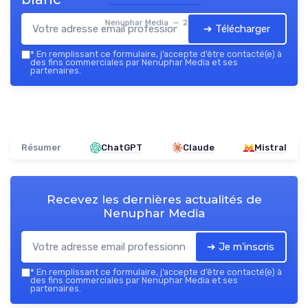
Nenuphar Media — 2026
➔ Télécharger
*
En remplissant ce formulaire, j’accepte d’être contacté(e) à
des fins commerciales par Nenuphar Media et ses
partenaires.
Résumer
ChatGPT
Claude
Mistral
Recevez les dernières actualités de
Nenuphar Media
➔ Je m'inscris
*
En remplissant ce formulaire, j’accepte d’être contacté(e) à
des fins commerciales par Nenuphar Media et ses
partenaires.