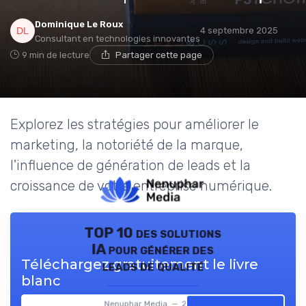
Dominique Le Roux
4 septembre 2025
Consultant en technologies innovantes
9 min de lecture
Partager cette page
Explorez les stratégies pour améliorer le
marketing, la notoriété de la marque,
l'influence de génération de leads et la
croissance de votre entreprise numérique.
TOP 10 des solutions
IA pour générer des
Téléchargez gratuitement le livre
leads de qualité
blanc
Nenuphar Media — 2026