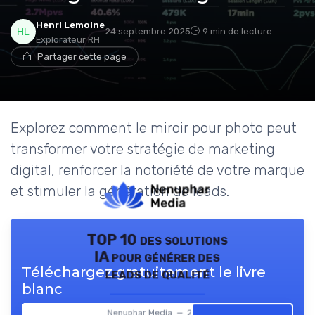
Henri Lemoine
24 septembre 2025
9 min de lecture
Explorateur RH
Partager cette page
Explorez comment le miroir pour photo peut
transformer votre stratégie de marketing
digital, renforcer la notoriété de votre marque
et stimuler la génération de leads.
TOP 10 des solutions
IA pour générer des
Téléchargez gratuitement le livre
leads de qualité
blanc
Nenuphar Media — 2026