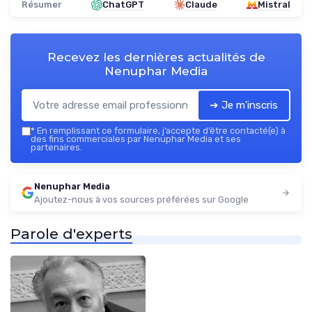
Résumer
ChatGPT
Claude
Mistral
Recevez les dernières actualités de
Nenuphar Media
➔ Je m'inscris
*
En remplissant ce formulaire, j’accepte d’être contacté(e) à
des fins commerciales par Nenuphar Media et ses
partenaires.
Nenuphar Media
Ajoutez-nous à vos sources préférées sur Google
Parole d'experts