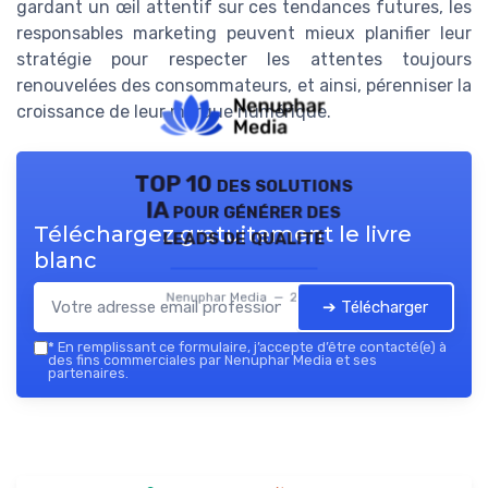
gardant un œil attentif sur ces tendances futures, les
responsables marketing peuvent mieux planifier leur
stratégie pour respecter les attentes toujours
renouvelées des consommateurs, et ainsi, pérenniser la
croissance de leur marque numérique.
TOP 10 des solutions
IA pour générer des
Téléchargez gratuitement le livre
leads de qualité
blanc
Nenuphar Media — 2026
➔ Télécharger
*
En remplissant ce formulaire, j’accepte d’être contacté(e) à
des fins commerciales par Nenuphar Media et ses
partenaires.