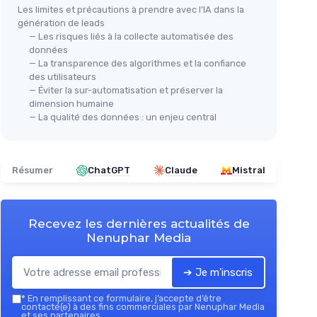
Les limites et précautions à prendre avec l’IA dans la
génération de leads
— Les risques liés à la collecte automatisée des
données
— La transparence des algorithmes et la confiance
des utilisateurs
— Éviter la sur-automatisation et préserver la
dimension humaine
— La qualité des données : un enjeu central
Résumer
ChatGPT
Claude
Mistral
Recevez les dernières actualités de
Nenuphar Media
➔ Je m'inscris
*
En remplissant ce formulaire, j’accepte d’être
contacté(e) à des fins commerciales par Nenuphar Media
et ses partenaires.