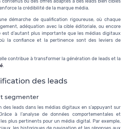
 contenus ou des offres adaptés à des leads bien ciblés
renforce la crédibilité de la marque média.
une démarche de qualification rigoureuse, où chaque
agement, adéquation avec la cible éditoriale, ou encore
té est d’autant plus importante que les médias digitaux
ù la confiance et la pertinence sont des leviers de
ielle contribue à transformer la génération de leads et la
lé
.
fication des leads
et segmenter
tion des leads dans les médias digitaux en s’appuyant sur
 Grâce à l’analyse de données comportementales et
s les plus pertinents pour un média digital. Par exemple,
ociaux, les historiques de navigation et les réponses aux