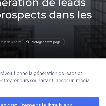
ération de leads
prospects dans les
1 min de lecture
Partager cette page
e révolutionne la génération de leads et
 entrepreneurs souhaitant lancer un média
ez gratuitement le livre blanc