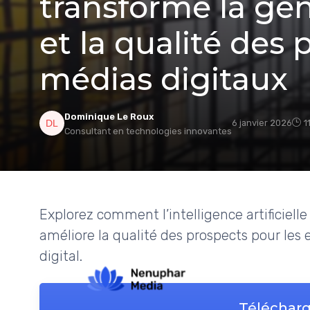
transforme la gén
et la qualité des 
médias digitaux
Dominique Le Roux
6 janvier 2026
1
Consultant en technologies innovantes
Explorez comment l’intelligence artificiell
améliore la qualité des prospects pour les
digital.
Télécharg