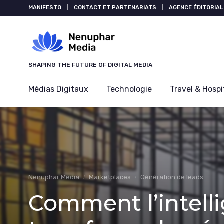
Panneau de gestion des cookies
MANIFESTO
|
CONTACT ET PARTENARIATS
|
AGENCE ÉDITORIAL
SHAPING THE FUTURE OF DIGITAL MEDIA
Médias Digitaux
Technologie
Travel & Hospi
Nenuphar Media
Marketplaces
Génération de leads
Comment l’intellig