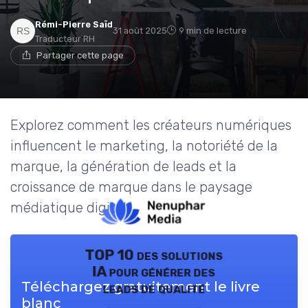
Rémi-Pierre Saïd
31 août 2025
9 min de lecture
Traducteur RH
Partager cette page
Explorez comment les créateurs numériques
influencent le marketing, la notoriété de la
marque, la génération de leads et la
croissance de marque dans le paysage
médiatique digital.
TOP 10 des solutions
IA pour générer des
Téléchargez gratuitement le livre
leads de qualité
blanc