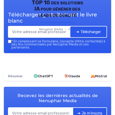
TOP 10 des solutions
IA pour générer des
Téléchargez gratuitement le livre
leads de qualité
blanc
Nenuphar Media — 2026
➔ Télécharger
*
En remplissant ce formulaire, j’accepte d’être contacté(e) à
des fins commerciales par Nenuphar Media et ses
partenaires.
Résumer
ChatGPT
Claude
Mistral
Recevez les dernières actualités de
Nenuphar Media
➔ Je m'inscris