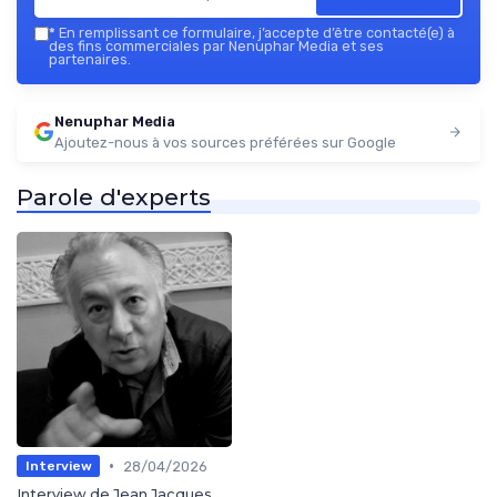
*
En remplissant ce formulaire, j’accepte d’être contacté(e) à
des fins commerciales par Nenuphar Media et ses
partenaires.
Nenuphar Media
Ajoutez-nous à vos sources préférées sur Google
Parole d'experts
•
28/04/2026
Interview
Interview de Jean Jacques