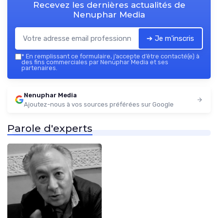
Recevez les dernières actualités de
Nenuphar Media
➔ Je m'inscris
*
En remplissant ce formulaire, j’accepte d’être contacté(e) à
des fins commerciales par Nenuphar Media et ses
partenaires.
Nenuphar Media
Ajoutez-nous à vos sources préférées sur Google
Parole d'experts