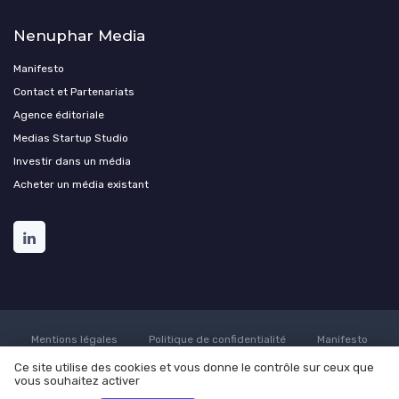
Nenuphar Media
Manifesto
Contact et Partenariats
Agence éditoriale
Medias Startup Studio
Investir dans un média
Acheter un média existant
Mentions légales
Politique de confidentialité
Manifesto
Culture
Carrière
Contact
Conditions générales de
Ce site utilise des cookies et vous donne le contrôle sur ceux que
vente
Participer au média ?
Programmer une démonstration
vous souhaitez activer
Nenuphar Media
Soumettre un communiqué de presse