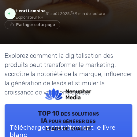
Henri Lemoine
31 août 2025
9 min de lecture
Explorateur RH
Partager cette page
Explorez comment la digitalisation des
produits peut transformer le marketing,
accroître la notoriété de la marque, influencer
la génération de leads et stimuler la
croissance de votre entreprise.
TOP 10 des solutions
IA pour générer des
Téléchargez gratuitement le livre
leads de qualité
blanc