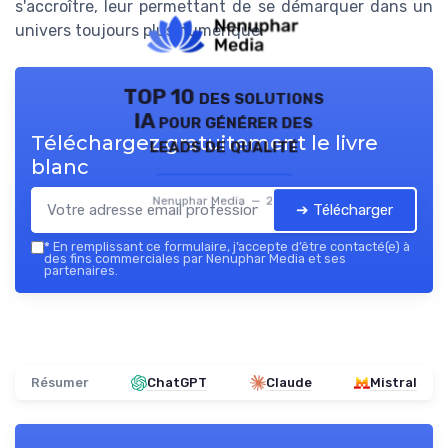
s'accroître, leur permettant de se démarquer dans un
univers toujours plus numérique.
TOP 10 des solutions
IA pour générer des
Téléchargez gratuitement le livre
leads de qualité
blanc
Nenuphar Media — 2026
➔ Télécharger
*
En remplissant ce formulaire, j’accepte d’être contacté(e) à
des fins commerciales par Nenuphar Media et ses
partenaires.
Résumer
ChatGPT
Claude
Mistral