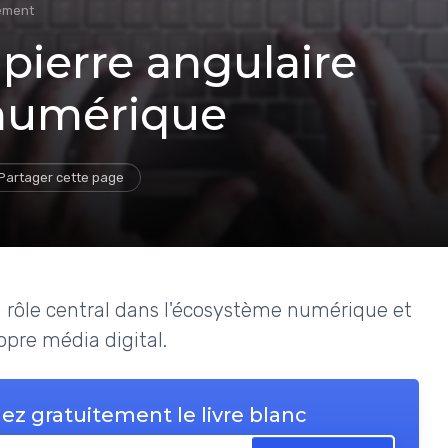
ement
 pierre angulaire
 numérique
Partager cette page
 rôle central dans l'écosystème numérique et
opre média digital.
ez gratuitement le livre blanc