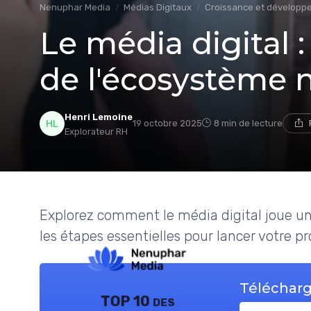
Nenuphar Media
Médias Digitaux
Croissance et développ
Le média digital :
de l'écosystème
Henri Lemoine
19 octobre 2025
8 min de lecture
Explorateur RH
Explorez comment le média digital joue un
les étapes essentielles pour lancer votre pr
Télécharg
TOP 10 des