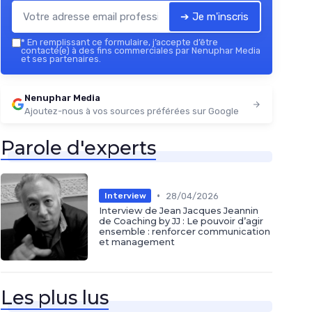
➔ Je m'inscris
*
En remplissant ce formulaire, j’accepte d’être
contacté(e) à des fins commerciales par Nenuphar Media
et ses partenaires.
Nenuphar Media
Ajoutez-nous à vos sources préférées sur Google
Parole d'experts
•
28/04/2026
Interview
Interview de Jean Jacques Jeannin
de Coaching by JJ : Le pouvoir d’agir
ensemble : renforcer communication
et management
Les plus lus