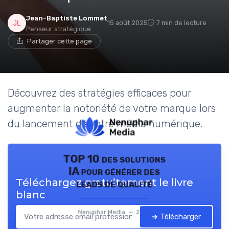
Jean-Baptiste Lommet
15 août 2025
7 min de lecture
Penseur stratégique
Partager cette page
Découvrez des stratégies efficaces pour
augmenter la notoriété de votre marque lors
du lancement de votre média numérique.
TOP 10 des solutions
IA pour générer des
Téléchargez gratuitement le livre
leads de qualité
blanc
Nenuphar Media — 2026
➔ Télécharger