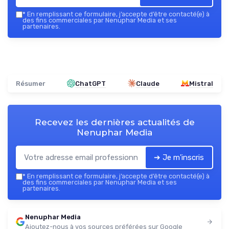
*
En remplissant ce formulaire, j’accepte d’être contacté(e) à
des fins commerciales par Nenuphar Media et ses
partenaires.
Résumer
ChatGPT
Claude
Mistral
Recevez les dernières actualités de
Nenuphar Media
➔ Je m'inscris
*
En remplissant ce formulaire, j’accepte d’être contacté(e) à
des fins commerciales par Nenuphar Media et ses
partenaires.
Nenuphar Media
Ajoutez-nous à vos sources préférées sur Google