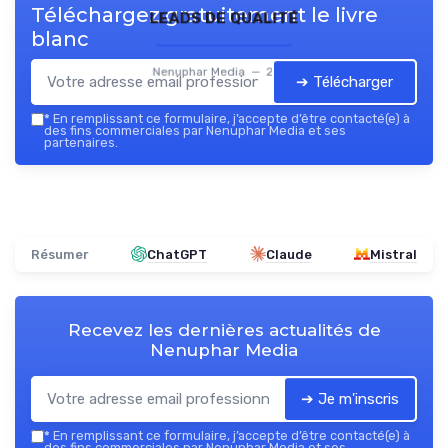
Téléchargez gratuitement le livre
leads de qualité
blanc
Nenuphar Media — 2026
➔ Télécharger
*
En remplissant ce formulaire, j’accepte d’être contacté(e) à
des fins commerciales par Nenuphar Media et ses
partenaires.
Résumer
ChatGPT
Claude
Mistral
Recevez les dernières actualités de
Nenuphar Media
➔ Je m'inscris
*
En remplissant ce formulaire, j’accepte d’être contacté(e) à
des fins commerciales par Nenuphar Media et ses