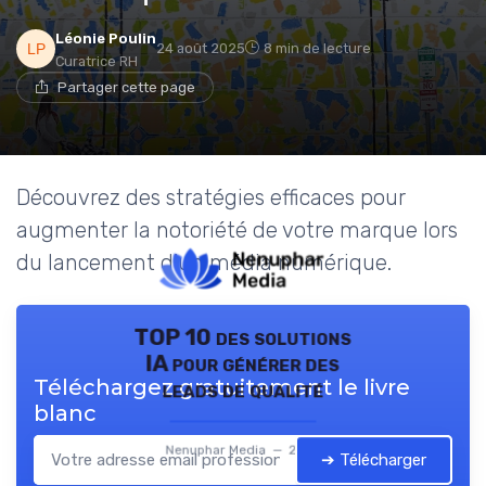
Léonie Poulin
24 août 2025
8 min de lecture
Curatrice RH
Partager cette page
Découvrez des stratégies efficaces pour
augmenter la notoriété de votre marque lors
du lancement d'un média numérique.
TOP 10 des solutions
IA pour générer des
Téléchargez gratuitement le livre
leads de qualité
blanc
Nenuphar Media — 2026
➔ Télécharger