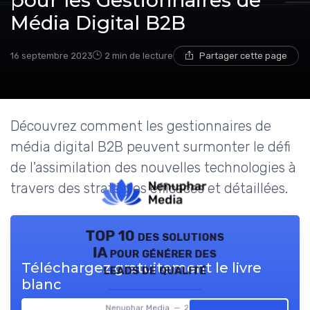
pour les Gestionnaires de
Média Digital B2B
16 septembre 2023
2 min de lecture
Partager cette page
Découvrez comment les gestionnaires de
média digital B2B peuvent surmonter le défi
de l'assimilation des nouvelles technologies à
travers des stratégies efficaces et détaillées.
TOP 10 des solutions
IA pour générer des
Téléchargez gratuitement le livre
leads de qualité
blanc
Nenuphar Media — 2026