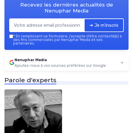
Recevez les dernières actualités de
Nenuphar Media
➔ Je m'inscris
*
En remplissant ce formulaire, j’accepte d’être contacté(e) à
des fins commerciales par Nenuphar Media et ses
partenaires.
Nenuphar Media
Ajoutez-nous à vos sources préférées sur Google
Parole d'experts