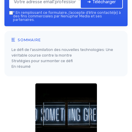
➔ Télécharger
*
En remplissant ce formulaire, j’accepte d’être contacté(e) à
des fins commerciales par Nenuphar Media et ses
partenaires.
SOMMAIRE
Le défi de l'assimilation des nouvelles technologies: Une
véritable course contre la montre
Stratégies pour surmonter ce défi
En résumé