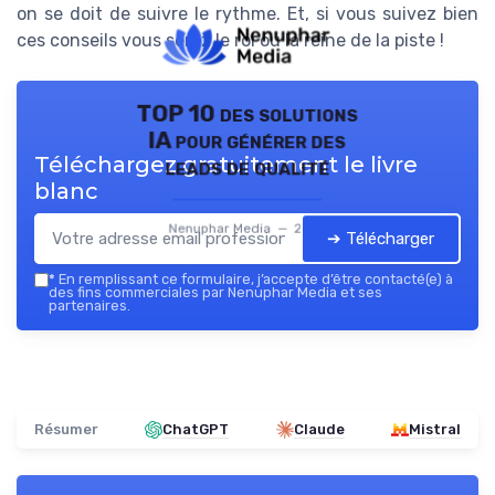
on se doit de suivre le rythme. Et, si vous suivez bien
ces conseils vous serez le roi ou la reine de la piste !
TOP 10 des solutions
IA pour générer des
Téléchargez gratuitement le livre
leads de qualité
blanc
Nenuphar Media — 2026
➔ Télécharger
*
En remplissant ce formulaire, j’accepte d’être contacté(e) à
des fins commerciales par Nenuphar Media et ses
partenaires.
Résumer
ChatGPT
Claude
Mistral