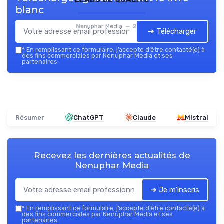
blanc
Nenuphar Media — 2026
➔ Télécharger
*
En remplissant ce formulaire, j’accepte d’être contacté(e) à
des fins commerciales par Nenuphar Media et ses
partenaires.
Résumer
ChatGPT
Claude
Mistral
Recevez les dernières actualités de
Nenuphar Media
➔ Je m'inscris
*
En remplissant ce formulaire, j’accepte d’être contacté(e) à
des fins commerciales par Nenuphar Media et ses
partenaires.