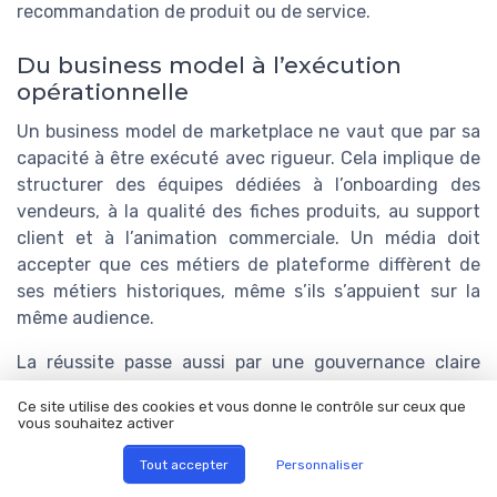
recommandation de produit ou de service.
Du business model à l’exécution
opérationnelle
Un business model de marketplace ne vaut que par sa
capacité à être exécuté avec rigueur. Cela implique de
structurer des équipes dédiées à l’onboarding des
vendeurs, à la qualité des fiches produits, au support
client et à l’animation commerciale. Un média doit
accepter que ces métiers de plateforme diffèrent de
ses métiers historiques, même s’ils s’appuient sur la
même audience.
La réussite passe aussi par une gouvernance claire
entre les équipes éditoriales, marketing et marketplace.
Ce site utilise des cookies et vous donne le contrôle sur ceux que
Chacune doit comprendre comment ses décisions
vous souhaitez activer
impactent les autres, afin d’éviter les tensions entre
Tout accepter
Personnaliser
objectifs de trafic, de ventes et de satisfaction client.
Cette coordination fine est indispensable pour