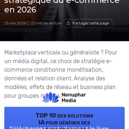
stratégique du e-commerce
en 2026
25 mai 2026
23 min de lecture
Partager cette page
Marketplace verticale ou généraliste ? Pour
un média digital, ce choix de stratégie e-
commerce conditionne monétisation,
données et relation client. Analyse des
modèles, effets de réseau et business plan
pour groupes médias.
TOP 10 des solutions
IA pour générer des
Téléchargez gratuitement le livre