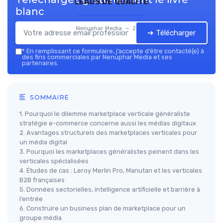
leads de qualité
blanc
Nenuphar Media — 2026
➔ Télécharger
*
En remplissant ce formulaire, j’accepte d’être contacté(e) à
des fins commerciales par Nenuphar Media et ses
partenaires.
SOMMAIRE
1. Pourquoi le dilemme marketplace verticale généraliste
stratégie e-commerce concerne aussi les médias digitaux
2. Avantages structurels des marketplaces verticales pour
un média digital
3. Pourquoi les marketplaces généralistes peinent dans les
verticales spécialisées
4. Études de cas : Leroy Merlin Pro, Manutan et les verticales
B2B françaises
5. Données sectorielles, intelligence artificielle et barrière à
l’entrée
6. Construire un business plan de marketplace pour un
groupe média