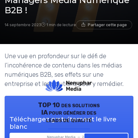
Managers Média Numérique
B2B !
14 septembre 2023
1 min de lecture
Partager cette page
Une vue en profondeur sur le défi de
l'incohérence de contenu dans les médias
numériques B2B, ses effets sur une
entreprise et les solutions pour y remédier.
TOP 10 des solutions
IA pour générer des
Téléchargez gratuitement le livre
leads de qualité
blanc
Nenuphar Media — 2026