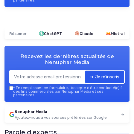
partenaires.
Résumer
ChatGPT
Claude
Mistral
Recevez les dernières actualités de
Nenuphar Media
➔ Je m'inscris
*
En remplissant ce formulaire, j’accepte d’être contacté(e) à
des fins commerciales par Nenuphar Media et ses
partenaires.
Nenuphar Media
Ajoutez-nous à vos sources préférées sur Google
Parole d'experts