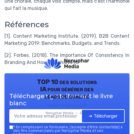
une chorale, chaque voix compte, mais c'est l'harmonie
qui fait la musique.
Références
[1]. Content Marketing Institute. (2019). B2B Content
Marketing 2019: Benchmarks, Budgets, and Trends.
[2]. Forbes. (2018). The Importance Of Consistency In
Branding And How To Achieve It.
TOP 10 des solutions
IA pour générer des
Téléchargez gratuitement le livre
leads de qualité
blanc
Nenuphar Media — 2026
➔ Télécharger
*
En remplissant ce formulaire, j’accepte d’être contacté(e) à
des fins commerciales par Nenuphar Media et ses