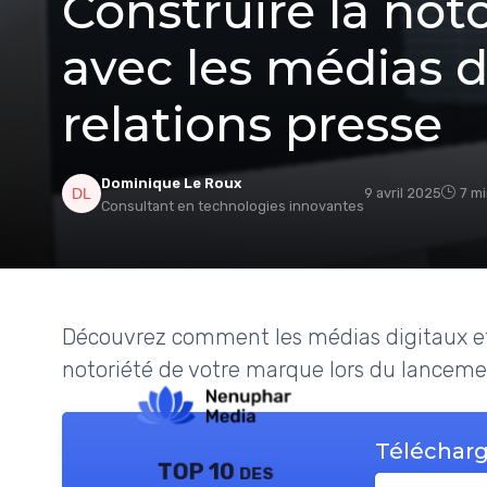
Construire la not
avec les médias d
relations presse
Dominique Le Roux
9 avril 2025
7 mi
Consultant en technologies innovantes
Découvrez comment les médias digitaux et 
notoriété de votre marque lors du lancemen
Télécharg
TOP 10 des