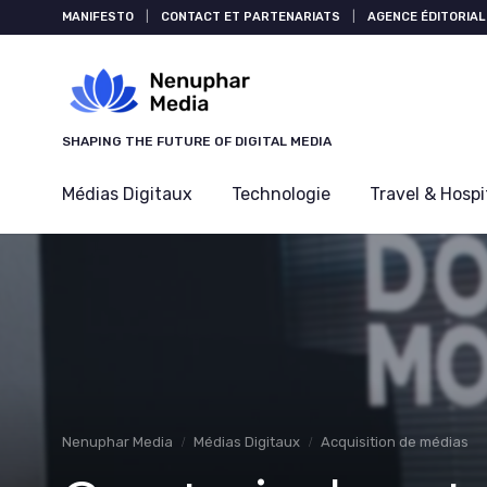
Panneau de gestion des cookies
MANIFESTO
|
CONTACT ET PARTENARIATS
|
AGENCE ÉDITORIAL
SHAPING THE FUTURE OF DIGITAL MEDIA
Médias Digitaux
Technologie
Travel & Hospi
Nenuphar Media
Médias Digitaux
Acquisition de médias