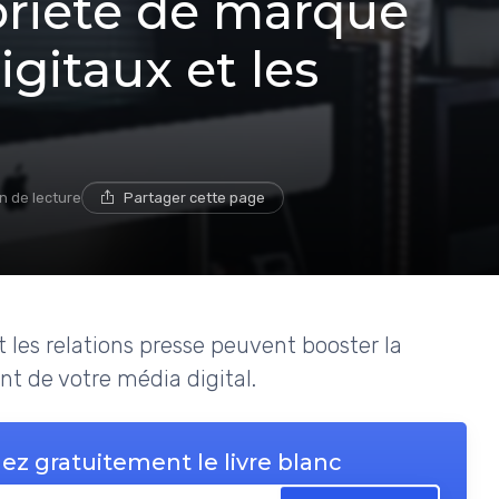
oriété de marque
igitaux et les
n de lecture
Partager cette page
les relations presse peuvent booster la
t de votre média digital.
ez gratuitement le livre blanc