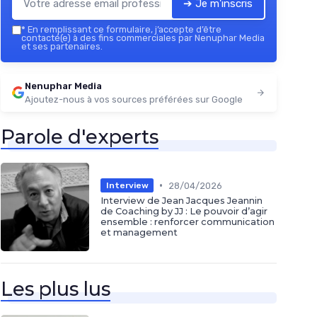
➔ Je m'inscris
*
En remplissant ce formulaire, j’accepte d’être
contacté(e) à des fins commerciales par Nenuphar Media
et ses partenaires.
Nenuphar Media
Ajoutez-nous à vos sources préférées sur Google
Parole d'experts
•
28/04/2026
Interview
Interview de Jean Jacques Jeannin
de Coaching by JJ : Le pouvoir d’agir
ensemble : renforcer communication
et management
Les plus lus