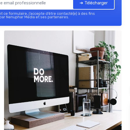
➔ Télécharger
 ce formulaire, j’accepte d’être contacté(e) à des fins
par Nenuphar Media et ses partenaires.