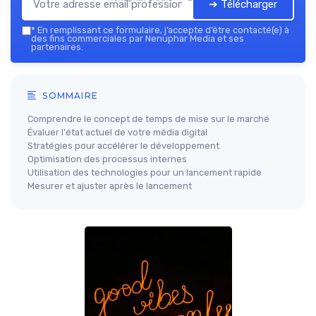
➔ Télécharger
*
En remplissant ce formulaire, j’accepte d’être contacté(e) à
des fins commerciales par Nenuphar Media et ses
partenaires.
SOMMAIRE
Comprendre le concept de temps de mise sur le marché
Évaluer l'état actuel de votre média digital
Stratégies pour accélérer le développement
Optimisation des processus internes
Utilisation des technologies pour un lancement rapide
Mesurer et ajuster après le lancement