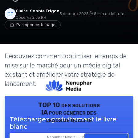
Claire-Sophie Frigon
5 octobre 2025
8 min de lecture
Observatrice RH
Partager cette page
Découvrez comment optimiser le temps de
mise sur le marché pour un média digital
existant et améliorer votre stratégie de
lancement.
TOP 10 des solutions
IA pour générer des
Téléchargez gratuitement le livre
leads de qualité
blanc
Nenuphar Media — 2026