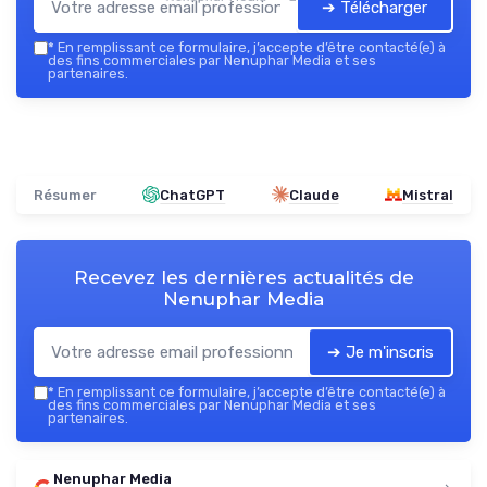
➔ Télécharger
*
En remplissant ce formulaire, j’accepte d’être contacté(e) à
des fins commerciales par Nenuphar Media et ses
partenaires.
Résumer
ChatGPT
Claude
Mistral
Recevez les dernières actualités de
Nenuphar Media
➔ Je m'inscris
*
En remplissant ce formulaire, j’accepte d’être contacté(e) à
des fins commerciales par Nenuphar Media et ses
partenaires.
Nenuphar Media