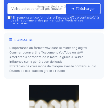
Nenuphar Media — 2026
➔ Télécharger
*
En remplissant ce formulaire, j’accepte d’être contacté(e) à
des fins commerciales par Nenuphar Media et ses
partenaires.
SOMMAIRE
L'importance du format WAV dans le marketing digital
Comment convertir efficacement YouTube en WAV
Améliorer la notoriété de la marque grâce à l'audio
Influence sur la génération de leads
Stratégies de croissance de marque avec le contenu audio
Études de cas : succès grâce à l'audio