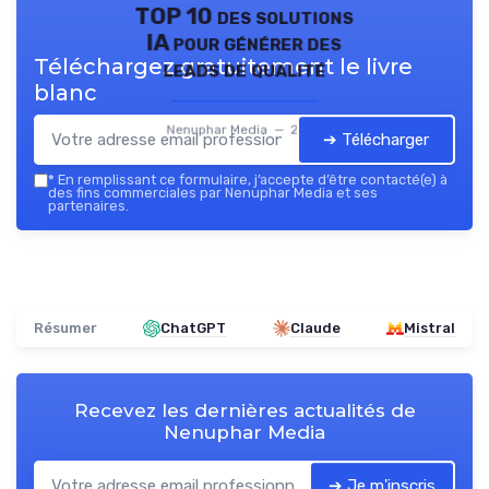
TOP 10 des solutions
IA pour générer des
Téléchargez gratuitement le livre
leads de qualité
blanc
Nenuphar Media — 2026
➔ Télécharger
*
En remplissant ce formulaire, j’accepte d’être contacté(e) à
des fins commerciales par Nenuphar Media et ses
partenaires.
Résumer
ChatGPT
Claude
Mistral
Recevez les dernières actualités de
Nenuphar Media
➔ Je m'inscris