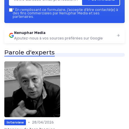
*
En remplissant ce formulaire, j’accepte d’être contacté(e) à
des fins commerciales par Nenuphar Media et ses
partenaires.
Nenuphar Media
Ajoutez-nous à vos sources préférées sur Google
Parole d'experts
•
28/04/2026
Interview