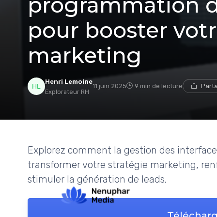
programmation d'
pour booster votr
marketing
Henri Lemoine
11 juin 2025
9 min de lecture
Part
Explorateur RH
Explorez comment la gestion des interfac
transformer votre stratégie marketing, ren
stimuler la génération de leads.
Télécharg