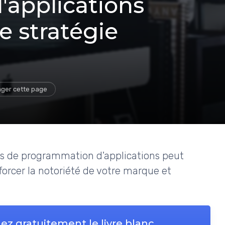
applications
e stratégie
ager cette page
es de programmation d'applications peut
forcer la notoriété de votre marque et
ez gratuitement le livre blanc