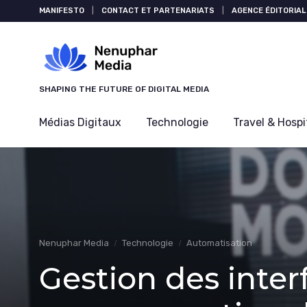
Panneau de gestion des cookies
MANIFESTO
|
CONTACT ET PARTENARIATS
|
AGENCE ÉDITORIAL
SHAPING THE FUTURE OF DIGITAL MEDIA
Médias Digitaux
Technologie
Travel & Hospi
Nenuphar Media
Technologie
Automatisation
Gestion des inter