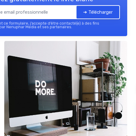
➔ Télécharger
 ce formulaire, j’accepte d’être contacté(e) à des fins
par Nenuphar Media et ses partenaires.