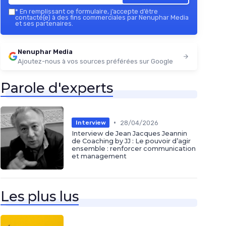
*
En remplissant ce formulaire, j’accepte d’être
contacté(e) à des fins commerciales par Nenuphar Media
et ses partenaires.
Nenuphar Media
Ajoutez-nous à vos sources préférées sur Google
Parole d'experts
•
28/04/2026
Interview
Interview de Jean Jacques Jeannin
de Coaching by JJ : Le pouvoir d’agir
ensemble : renforcer communication
et management
Les plus lus