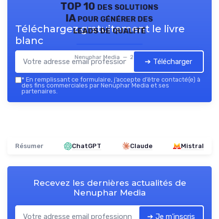
TOP 10 des solutions
IA pour générer des
Téléchargez gratuitement le livre
leads de qualité
blanc
Nenuphar Media — 2026
➔ Télécharger
*
En remplissant ce formulaire, j’accepte d’être contacté(e) à
des fins commerciales par Nenuphar Media et ses
partenaires.
Résumer
ChatGPT
Claude
Mistral
Recevez les dernières actualités de
Nenuphar Media
➔ Je m'inscris