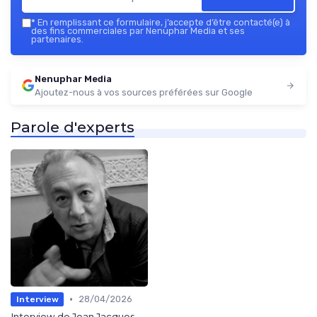
*
En remplissant ce formulaire, j’accepte d’être contacté(e) à
des fins commerciales par Nenuphar Media et ses
partenaires.
Nenuphar Media
Ajoutez-nous à vos sources préférées sur Google
Parole d'experts
•
28/04/2026
Interview
Interview de Jean Jacques