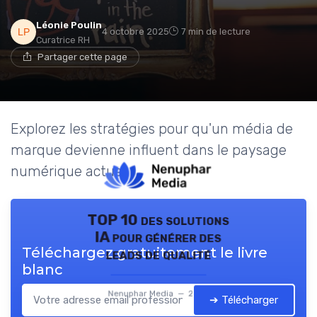
Léonie Poulin
4 octobre 2025
7 min de lecture
Curatrice RH
Partager cette page
Explorez les stratégies pour qu'un média de
marque devienne influent dans le paysage
numérique actuel.
TOP 10 des solutions
IA pour générer des
Téléchargez gratuitement le livre
leads de qualité
blanc
Nenuphar Media — 2026
➔ Télécharger