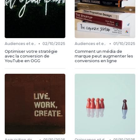
•
•
Audiences et engagement
02/10/2025
Audiences et engagement
01/10/2025
Optimiser votre stratégie
Comment un média de
avec la conversion de
marque peut augmenter les
YouTube en OGG
conversions en ligne
•
•
Acquisition de médias
01/10/2025
Croissance et développement
01/10/2025