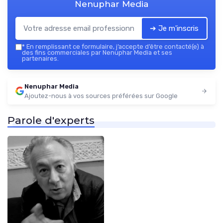
Nenuphar Media
➔ Je m'inscris
*
En remplissant ce formulaire, j’accepte d’être contacté(e) à
des fins commerciales par Nenuphar Media et ses
partenaires.
Nenuphar Media
Ajoutez-nous à vos sources préférées sur Google
Parole d'experts