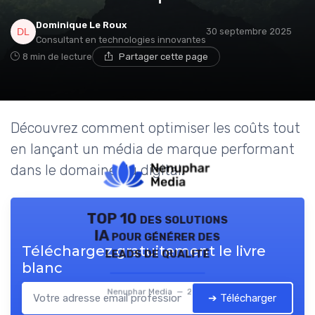
Dominique Le Roux
30 septembre 2025
Consultant en technologies innovantes
8 min de lecture
Partager cette page
Découvrez comment optimiser les coûts tout
en lançant un média de marque performant
dans le domaine du digital.
TOP 10 des solutions
IA pour générer des
Téléchargez gratuitement le livre
leads de qualité
blanc
Nenuphar Media — 2026
➔ Télécharger