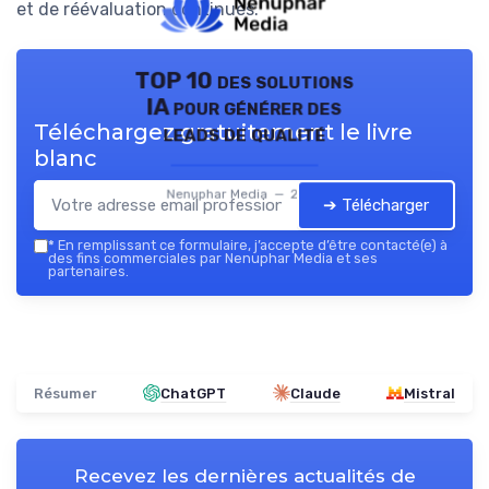
et de réévaluation continues.
TOP 10 des solutions
IA pour générer des
Téléchargez gratuitement le livre
leads de qualité
blanc
Nenuphar Media — 2026
➔ Télécharger
*
En remplissant ce formulaire, j’accepte d’être contacté(e) à
des fins commerciales par Nenuphar Media et ses
partenaires.
Résumer
ChatGPT
Claude
Mistral
Recevez les dernières actualités de