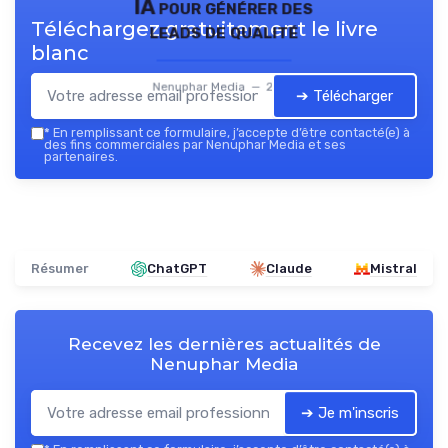
IA pour générer des
Téléchargez gratuitement le livre
leads de qualité
blanc
Nenuphar Media — 2026
➔ Télécharger
*
En remplissant ce formulaire, j’accepte d’être contacté(e) à
des fins commerciales par Nenuphar Media et ses
partenaires.
Résumer
ChatGPT
Claude
Mistral
Recevez les dernières actualités de
Nenuphar Media
➔ Je m'inscris