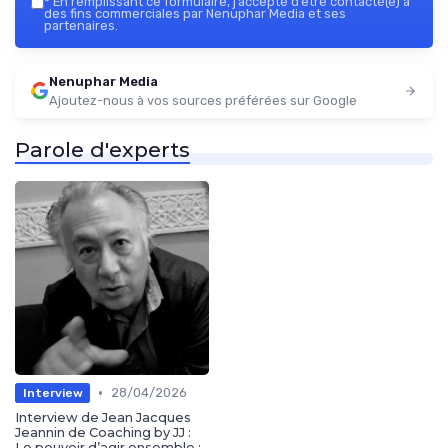
*
En remplissant ce formulaire, j’accepte d’être contacté(e) à
des fins commerciales par Nenuphar Media et ses
partenaires.
Nenuphar Media
Ajoutez-nous à vos sources préférées sur Google
Parole d'experts
•
28/04/2026
Interview
Interview de Jean Jacques
Jeannin de Coaching by JJ :
Le pouvoir d’agir ensemble :