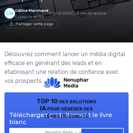
Céline Marchand
31 août 2025
8 min de lecture
Essayiste en RH
Partager cette page
Découvrez comment lancer un média digital
efficace en générant des leads et en
établissant une relation de confiance avec
vos prospects.
TOP 10 des solutions
IA pour générer des
Téléchargez gratuitement le livre
leads de qualité
blanc
Nenuphar Media — 2026