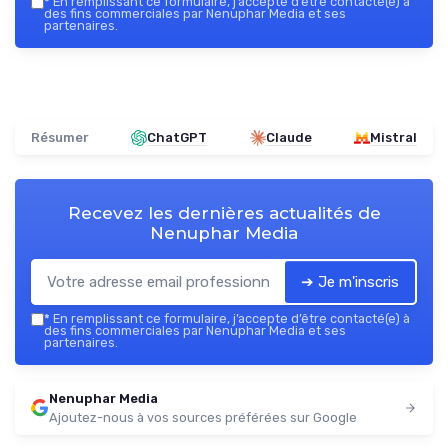
*
En remplissant ce formulaire, j’accepte d’être contacté(e) à
des fins commerciales par Nenuphar Media et ses
partenaires.
Résumer
ChatGPT
Claude
Mistral
Recevez les dernières actualités de
Nenuphar Media
➔ Je m'inscris
*
En remplissant ce formulaire, j’accepte d’être contacté(e) à
des fins commerciales par Nenuphar Media et ses
partenaires.
Nenuphar Media
Ajoutez-nous à vos sources préférées sur Google