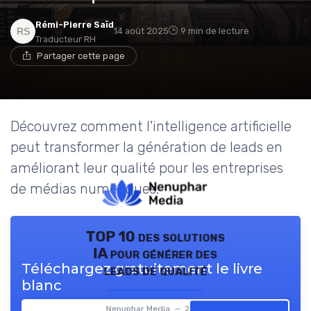
Rémi-Pierre Saïd
14 août 2025
9 min de lecture
Traducteur RH
Partager cette page
Découvrez comment l'intelligence artificielle
peut transformer la génération de leads en
améliorant leur qualité pour les entreprises
de médias numériques.
TOP 10 des solutions
IA pour générer des
Téléchargez gratuitement le livre
leads de qualité
blanc
Nenuphar Media — 2026