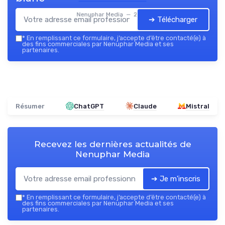
Nenuphar Media — 2026
➔ Télécharger
*
En remplissant ce formulaire, j’accepte d’être contacté(e) à
des fins commerciales par Nenuphar Media et ses
partenaires.
Résumer
ChatGPT
Claude
Mistral
Recevez les dernières actualités de
Nenuphar Media
➔ Je m'inscris
*
En remplissant ce formulaire, j’accepte d’être contacté(e) à
des fins commerciales par Nenuphar Media et ses
partenaires.