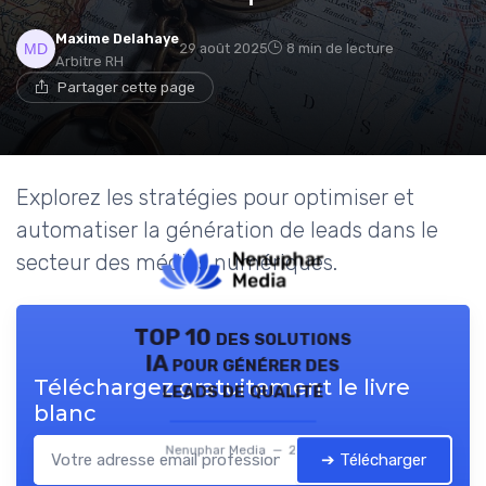
Maxime Delahaye
29 août 2025
8 min de lecture
Arbitre RH
Partager cette page
Explorez les stratégies pour optimiser et
automatiser la génération de leads dans le
secteur des médias numériques.
TOP 10 des solutions
IA pour générer des
Téléchargez gratuitement le livre
leads de qualité
blanc
Nenuphar Media — 2026
➔ Télécharger