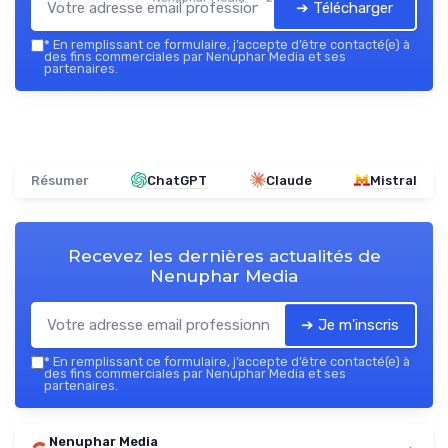
➔ Télécharger
*
En remplissant ce formulaire, j’accepte d’être contacté(e) à
des fins commerciales par Nenuphar Media et ses
partenaires.
Résumer
ChatGPT
Claude
Mistral
Recevez les dernières actualités de
Nenuphar Media
➔ Je m'inscris
*
En remplissant ce formulaire, j’accepte d’être contacté(e) à
des fins commerciales par Nenuphar Media et ses
partenaires.
Nenuphar Media