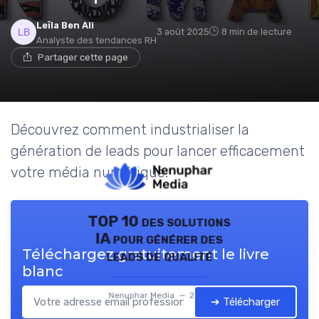
Leïla Ben Ali
3 août 2025
8 min de lecture
Analyste des tendances RH
Partager cette page
Découvrez comment industrialiser la
génération de leads pour lancer efficacement
votre média numérique.
TOP 10 des solutions
IA pour générer des
Téléchargez gratuitement le livre
leads de qualité
blanc
Nenuphar Media — 2026
➔ Télécharger