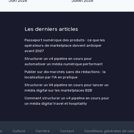
Juin 2026
Juillet 2026
Les derniers articles
Passeport numérique des produits : ce que les
opérateurs de marketplace doivent anticiper
avant 2027
Structurer un v4 pipeline en cours pour
automatiser un média numérique performant
Publier sur dix marchés sans dix rédactions : la
localisation par l'IA en pratique
Structurer un V4 pipeline en cours pour lancer un
média digital sur les marketplaces B2B
Comment structurer un v4 pipeline en cours pour
un média digital travel et hospitality
to
Culture
Carrière
Contact
Conditions générales de ven