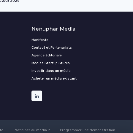
Août 2026
Nenuphar Media
Manifesto
Contact et Partenariats
Agence éditoriale
Medias Startup Studio
Investir dans un média
Acheter un média existant
te
Participer au média ?
Programmer une démonstration