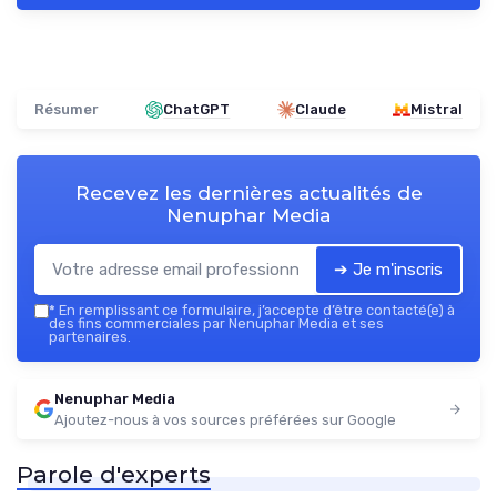
Résumer
ChatGPT
Claude
Mistral
Recevez les dernières actualités de
Nenuphar Media
➔ Je m'inscris
*
En remplissant ce formulaire, j’accepte d’être contacté(e) à
des fins commerciales par Nenuphar Media et ses
partenaires.
Nenuphar Media
Ajoutez-nous à vos sources préférées sur Google
Parole d'experts