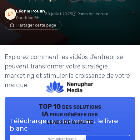
Léonie Poulin
30 juillet 2025
9 min de lecture
Curatrice RH
Partager cette page
Explorez comment les vidéos d'entreprise
peuvent transformer votre stratégie
marketing et stimuler la croissance de votre
marque.
TOP 10 des solutions
IA pour générer des
Téléchargez gratuitement le livre
leads de qualité
blanc
Nenuphar Media — 2026