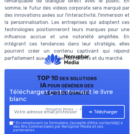
remarquable de dialogue direct avec le public. En
somme, le futur des videos corporate sera marqué par
des innovations axées sur l'interactivité, l'immersion et
la personnalisation. Les entreprises qui adoptent ces
technologies positionneront leurs marques pour une
influence accrue et une notoriété amplifiée. En
intégrant ces tendances dans leur stratégie, elles
pourront créer un contenu captivant qui répond
parfaitement aux attentes des clients et du marché.
TOP 10 des solutions
IA pour générer des
Téléchargez gratuitement le livre
leads de qualité
blanc
Nenuphar Media — 2026
➔ Télécharger
*
En remplissant ce formulaire, j’accepte d’être contacté(e) à
des fins commerciales par Nenuphar Media et ses
partenaires.