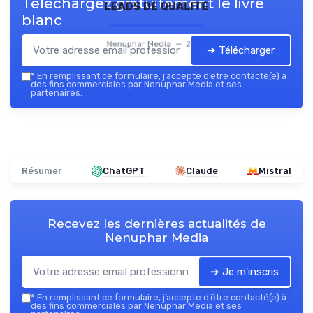
Téléchargez gratuitement le livre
leads de qualité
blanc
Nenuphar Media — 2026
➔ Télécharger
*
En remplissant ce formulaire, j’accepte d’être contacté(e) à
des fins commerciales par Nenuphar Media et ses
partenaires.
Résumer
ChatGPT
Claude
Mistral
Recevez les dernières actualités de
Nenuphar Media
➔ Je m'inscris
*
En remplissant ce formulaire, j’accepte d’être contacté(e) à
des fins commerciales par Nenuphar Media et ses