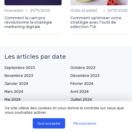
•
•
Innovation
29/11/2025
Outils et plateformes
29/11/2025
Comment la cam pro
Comment optimiser votre
révolutionne la stratégie
stratégie avec l’outil de
marketing digitale
sélection TIA
Les articles par date
Septembre 2023
Octobre 2023
Novembre 2023
Décembre 2023
Janvier 2024
Février 2024
Mars 2024
Avril 2024
Mai 2024
Juillet 2024
Août 2024
Septembre 2024
Ce site utilise des cookies et vous donne le contrôle sur ceux que
vous souhaitez activer
Octobre 2024
Novembre 2024
Décembre 2024
Janvier 2025
Tout accepter
Personnaliser
Février 2025
Mars 2025