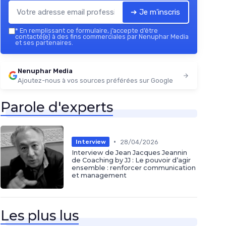
➔ Je m'inscris
*
En remplissant ce formulaire, j’accepte d’être
contacté(e) à des fins commerciales par Nenuphar Media
et ses partenaires.
Nenuphar Media
Ajoutez-nous à vos sources préférées sur Google
Parole d'experts
•
28/04/2026
Interview
Interview de Jean Jacques Jeannin
de Coaching by JJ : Le pouvoir d’agir
ensemble : renforcer communication
et management
Les plus lus