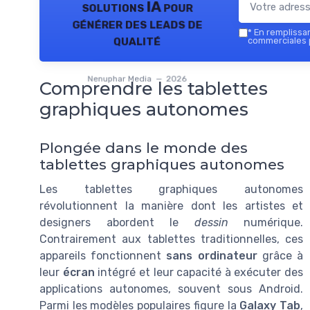
solutions IA pour
générer des leads de
*
En remplissant
qualité
commerciales 
Nenuphar Media — 2026
Comprendre les tablettes
graphiques autonomes
Plongée dans le monde des
tablettes graphiques autonomes
Les tablettes graphiques autonomes
révolutionnent la manière dont les artistes et
designers abordent le
dessin
numérique.
Contrairement aux tablettes traditionnelles, ces
appareils fonctionnent
sans ordinateur
grâce à
leur
écran
intégré et leur capacité à exécuter des
applications autonomes, souvent sous Android.
Parmi les modèles populaires figure la
Galaxy Tab
,