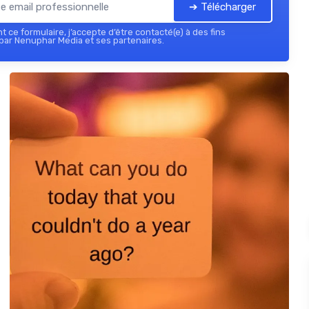
➔ Télécharger
 ce formulaire, j’accepte d’être contacté(e) à des fins
par Nenuphar Media et ses partenaires.