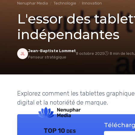
Nenuphar Media
Technologie
Innovation
L'essor des table
indépendantes
Jean-Baptiste Lommet
8 octobre 2025
8 min de lect
Penseur stratégique
Explorez comment les tablettes graphique
digital et la notoriété de marque.
Télécharg
TOP 10 des