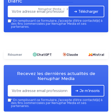
blanc
Nenuphar Media — 2026
➔ Télécharger
*
En remplissant ce formulaire, j’accepte d’être contacté(e) à
des fins commerciales par Nenuphar Media et ses
partenaires.
Résumer
ChatGPT
Claude
Mistral
Recevez les dernières actualités de
Nenuphar Media
➔ Je m'inscris
*
En remplissant ce formulaire, j’accepte d’être contacté(e) à
des fins commerciales par Nenuphar Media et ses
partenaires.