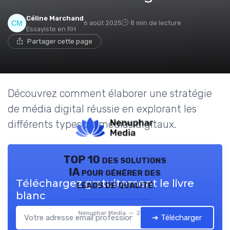
Céline Marchand
6 août 2025
8 min de lecture
Essayiste en RH
Partager cette page
Découvrez comment élaborer une stratégie
de média digital réussie en explorant les
différents types de médias digitaux.
TOP 10 des solutions
IA pour générer des
Téléchargez gratuitement le livre
leads de qualité
blanc
Nenuphar Media — 2026
➔ Télécharger