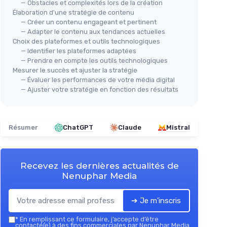
— Obstacles et complexités lors de la création
Élaboration d'une stratégie de contenu
— Créer un contenu engageant et pertinent
— Adapter le contenu aux tendances actuelles
Choix des plateformes et outils technologiques
— Identifier les plateformes adaptées
— Prendre en compte les outils technologiques
Mesurer le succès et ajuster la stratégie
— Évaluer les performances de votre média digital
— Ajuster votre stratégie en fonction des résultats
Résumer
ChatGPT
Claude
Mistral
Recevez les dernières actualités de
Nenuphar Media
➔ Je m'inscris
*
En remplissant ce formulaire, j’accepte d’être
contacté(e) à des fins commerciales par Nenuphar Media