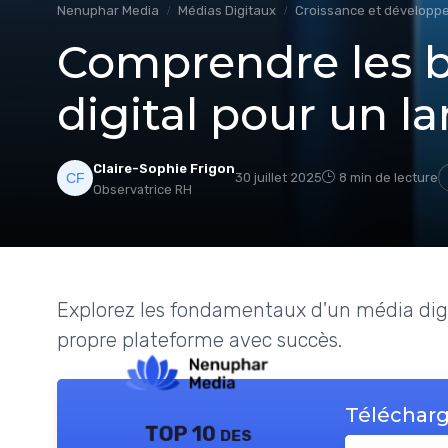
Nenuphar Media
Médias Digitaux
Croissance et développ
Comprendre les 
digital pour un l
Claire-Sophie Frigon
30 juillet 2025
8 min de lecture
Observatrice RH
Explorez les fondamentaux d'un média dig
propre plateforme avec succès.
Télécharg
TOP 10 des