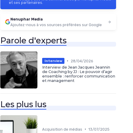
et ses partenaires.
Nenuphar Media
Ajoutez-nous à vos sources préférées sur Google
Parole d'experts
•
28/04/2026
Interview
Interview de Jean Jacques Jeannin
de Coaching by JJ : Le pouvoir d’agir
ensemble : renforcer communication
et management
Les plus lus
•
Acquisition de médias
13/07/2025