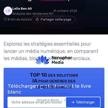
Leïla Ben Ali
21 octobre 2025
Analyste des tendances RH
8 min de lecture
Partager cette page
Explorez les stratégies essentielles pour
lancer un média numérique, en comparant
les médias, blogs et sites commerciaux.
TOP 10 des solutions
IA pour générer des
Téléchargez gratuitement le livre
leads de qualité
blanc
Nenuphar Media — 2026
➔ Télécharger