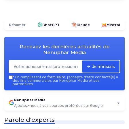
Résumer
ChatGPT
Claude
Mistral
Recevez les dernières actualités de
Nenuphar Media
➔ Je m'inscris
*
En remplissant ce formulaire, j’accepte d’être contacté(e) à
des fins commerciales par Nenuphar Media et ses
partenaires.
Nenuphar Media
Ajoutez-nous à vos sources préférées sur Google
Parole d'experts