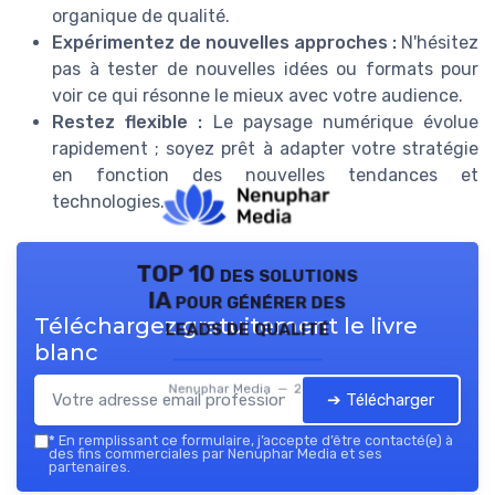
organique de qualité.
Expérimentez de nouvelles approches :
N'hésitez
pas à tester de nouvelles idées ou formats pour
voir ce qui résonne le mieux avec votre audience.
Restez flexible :
Le paysage numérique évolue
rapidement ; soyez prêt à adapter votre stratégie
en fonction des nouvelles tendances et
technologies.
TOP 10 des solutions
IA pour générer des
Téléchargez gratuitement le livre
leads de qualité
blanc
Nenuphar Media — 2026
➔ Télécharger
*
En remplissant ce formulaire, j’accepte d’être contacté(e) à
des fins commerciales par Nenuphar Media et ses
partenaires.