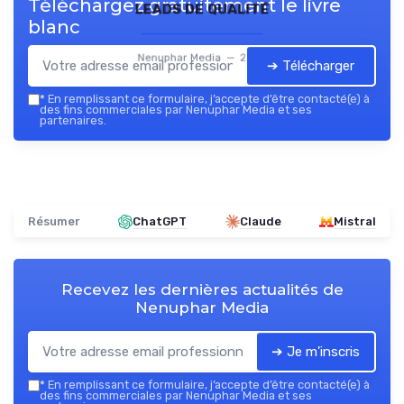
Téléchargez gratuitement le livre
leads de qualité
blanc
Nenuphar Media — 2026
➔ Télécharger
*
En remplissant ce formulaire, j’accepte d’être contacté(e) à
des fins commerciales par Nenuphar Media et ses
partenaires.
Résumer
ChatGPT
Claude
Mistral
Recevez les dernières actualités de
Nenuphar Media
➔ Je m'inscris
*
En remplissant ce formulaire, j’accepte d’être contacté(e) à
des fins commerciales par Nenuphar Media et ses