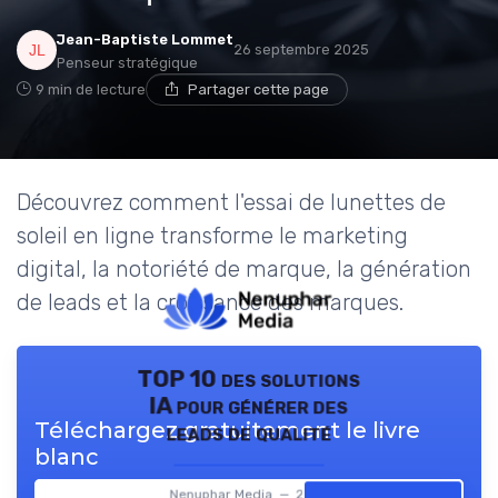
Jean-Baptiste Lommet
26 septembre 2025
Penseur stratégique
9 min de lecture
Partager cette page
Découvrez comment l'essai de lunettes de
soleil en ligne transforme le marketing
digital, la notoriété de marque, la génération
de leads et la croissance des marques.
TOP 10 des solutions
IA pour générer des
Téléchargez gratuitement le livre
leads de qualité
blanc
Nenuphar Media — 2026