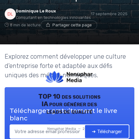
Dominique Le Roux
17 septembre 2025
Consultant en technologies innovantes
8 min de lecture
Partager cette page
Explorez comment développer une culture
d'entreprise forte et adaptée aux défis
uniques des médias numériques.
TOP 10 des solutions
IA pour générer des
Téléchargez gratuitement le livre
leads de qualité
blanc
Nenuphar Media — 2026
➔ Télécharger