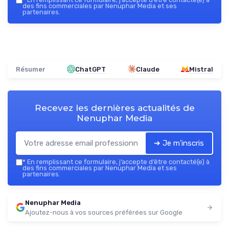
des fins commerciales par Nenuphar Media et ses
partenaires.
Résumer
ChatGPT
Claude
Mistral
Recevez les dernières actualités de
Nenuphar Media
➔ Je m'inscris
*
En remplissant ce formulaire, j’accepte d’être contacté(e) à
des fins commerciales par Nenuphar Media et ses
partenaires.
Nenuphar Media
Ajoutez-nous à vos sources préférées sur Google